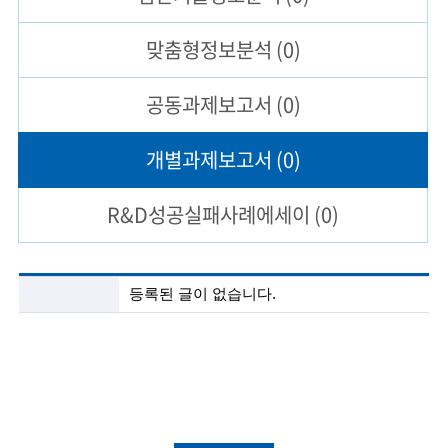
술
맞춤형
정보분석
(0)
인
공동과제
보고서
(0)
(
R
개별과제
보고서
(0)
e
R&D성공실패
사례에세이
(0)
t
i
r
공
등록된 글이 없습니다.
동
e
과
제
d
보
고
s
서
c
목
록