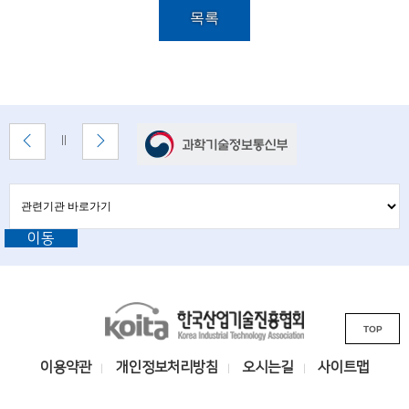
i
목록
설
e
명
n
t
i
배
이
다
배
너
전
음
s
너
배
배
정
존
t
너
너
지
관
관
보
보
련
련
s
기
기
기
이동
기
관
a
바
관
로
n
L
가
기
K
d
i
TOP
o
n
e
i
k
이용약관
개인정보처리방침
오시는길
사이트맵
n
t
s