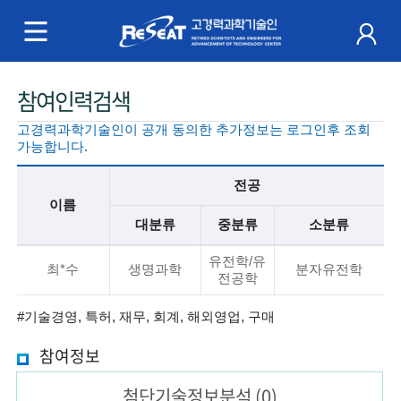
R
e
S
주
참여인력검색
e
메
고경력과학기술인이 공개 동의한 추가정보는 로그인후 조회
a
뉴
가능합니다.
t
전공
이름
고
대분류
중분류
소분류
경
기
유전학/유
본
최*수
생명과학
분자유전학
전공학
력
정
보
#기술경영, 특허, 재무, 회계, 해외영업, 구매
과
설
참여정보
명
학
첨단기술
정보분석
(0)
기