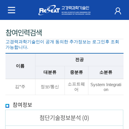
R
e
S
주
참여인력검색
e
메
고경력과학기술인이 공개 동의한 추가정보는 로그인후 조회
a
뉴
가능합니다.
t
전공
이름
고
대분류
중분류
소분류
경
기
소프트웨
System Integrati
본
김*주
정보/통신
어
on
력
정
보
과
참여정보
설
명
학
첨단기술
정보분석
(0)
기