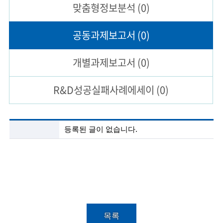
맞춤형
정보분석
(0)
술
공동과제
보고서
(0)
인
(
개별과제
보고서
(0)
R
R&D성공실패
사례에세이
(0)
e
t
i
공
등록된 글이 없습니다.
동
r
과
제
e
보
고
d
서
s
목
록
c
목록
설