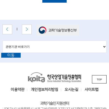
i
명
e
n
t
배
이
다
배
너
전
음
i
너
배
배
정
존
s
너
너
지
관
관
보
보
련
련
t
기
기
기
이동
기
관
s
바
관
로
a
L
가
기
K
n
i
TOP
o
n
d
i
k
이용약관
개인정보처리방침
오시는길
사이트맵
e
t
s
n
a
i
과학기술인지원센터
한