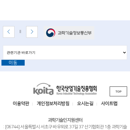
배
이
다
배
너
전
음
너
배
배
정
존
너
너
지
관
관
보
보
련
련
기
기
기
이동
기
관
바
관
로
L
가
기
K
i
TOP
o
n
i
k
이용약관
개인정보처리방침
오시는길
사이트맵
t
s
a
i
과학기술인지원센터
한
t
: [06744] 서울특별시 서초구 바우뫼로 37길 37 산기협회관 1층 과학기술