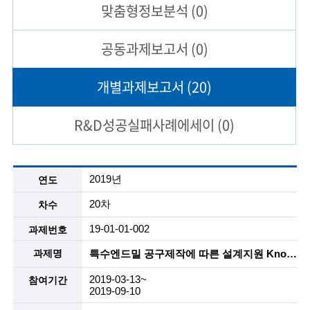
맞춤형
정보분석
(0)
술
공동과제
보고서
(0)
인
(
개별과제
보고서
(20)
R
R&D성공실패
사례에세이
(0)
e
t
i
공
2019년
동
r
과
20차
제
e
보
19-01-01-002
고
d
서
특수엔드밀 공구제작에 따른 설계지원 Know-How 개발 및 이를 해외업체에 기술 소개용 자료작성 및 특장점을 활용한 Sales Engineering 자료 작성지원
s
목
록
2019-03-13~
c
2019-09-10
설