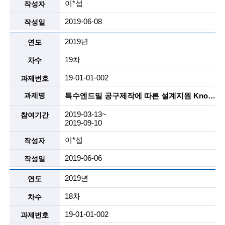
i
이*섭
명
e
2019-06-08
n
2019년
t
19차
i
19-01-01-002
s
특수엔드밀 공구제작에 따른 설계지원 Know-How 개발 및 이를 해외업체에 기술 소개용 자료작성 및 특장점을 활용한 Sales Engineering 자료 작성지원
t
2019-03-13~
s
2019-09-10
a
이*섭
n
2019-06-06
d
2019년
e
18차
n
19-01-01-002