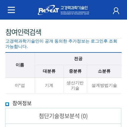
R
e
S
주
참여인력검색
e
메
고경력과학기술인이 공개 동의한 추가정보는 로그인후 조회
a
뉴
가능합니다.
t
전공
이름
고
대분류
중분류
소분류
경
기
생산기반
본
이*섭
기계
설계방법기술
기술
력
정
보
과
참여정보
설
명
학
첨단기술
정보분석
(0)
기