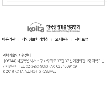
술
인
K
(
o
R
i
이용약관
개인정보처리방침
오시는길
사이트맵
e
t
a
t
과학기술인지원센터
한
i
: [06744] 서울특별시 서초구 바우뫼로 37길 37 산기협회관 1층 과학기술
국
인지원센터 TEL. 02-3460-9063 FAX. 02.3460.9109
r
산
© 2018 KOITA. ALL RIGHTS RESERVED
e
업
기
d
술
s
진
c
흥