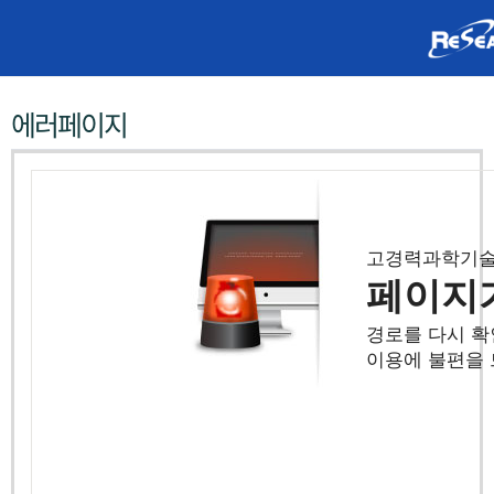
R
e
S
에러페이지
e
a
t
고
고경력과학기
페이지
경
경로를 다시 확
력
이용에 불편을 
과
학
기