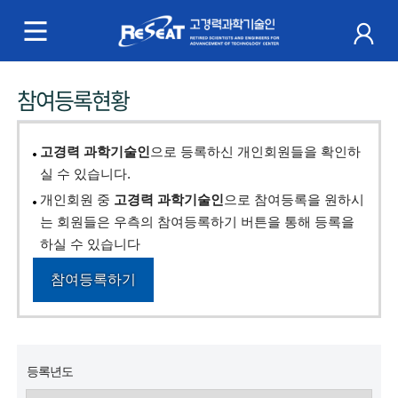
R
e
S
주
참여등록현황
e
메
a
뉴
고경력 과학기술인
으로 등록하신 개인회원들을 확인하
t
실 수 있습니다.
개인회원 중
고경력 과학기술인
으로 참여등록을 원하시
고
는 회원들은 우측의 참여등록하기 버튼을 통해 등록을
경
하실 수 있습니다
력
참여등록하기
과
학
등록년도
기