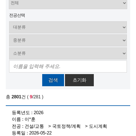
술
전공선택
인
(
R
e
t
i
검색
초기화
r
e
총
2801
건
(
9
/281
)
d
참
2026
여
s
이*훈
등
록
c
건설/교통
국토정책/계획
도시계획
현
2026-05-22