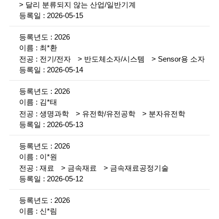
g
달리 분류되지 않는 산업/일반기계
i
2026-05-15
n
2026
e
최*환
전기/전자
반도체소자/시스템
Sensor용 소자
e
2026-05-14
r
2026
s
김*태
생명과학
유전학/유전공학
분자유전학
f
2026-05-13
o
2026
r
이*원
a
재료
금속재료
금속재료공정기술
2026-05-12
d
v
2026
신*림
a