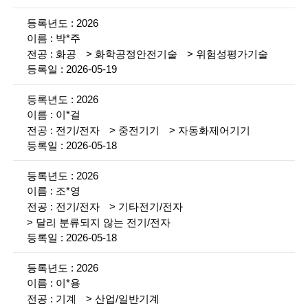
i
황
2026
e
설
박*주
명
n
화공
화학공정안전기술
위험성평가기술
2026-05-19
t
i
2026
이*걸
s
전기/전자
중전기기
자동화제어기기
t
2026-05-18
s
2026
a
조*영
전기/전자
기타전기/전자
n
달리 분류되지 않는 전기/전자
d
2026-05-18
e
2026
n
이*용
기계
산업/일반기계