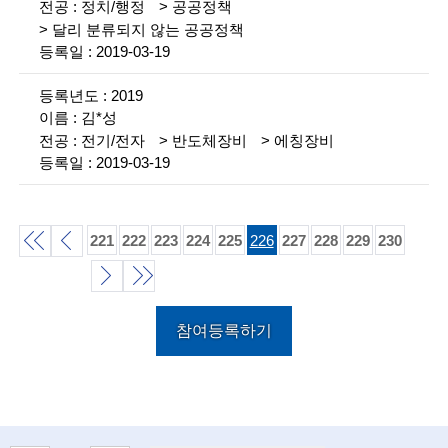
정치/행정
공공정책
n
달리 분류되지 않는 공공정책
2019-03-19
c
e
2019
김*성
m
전기/전자
반도체장비
에칭장비
e
2019-03-19
n
t
221
222
223
224
225
226
227
228
229
230
o
처
이
f
음
전
다
끝
t
참여등록하기
목
목
목
음
e
록
록
목
록
c
록
h