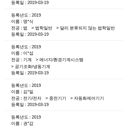
g
2019-03-19
i
2019
n
명*식
e
법
법학일반
달리 분류되지 않는 법학일반
2019-03-19
e
2019
r
이*섭
s
기계
에너지/환경기계시스템
공기조화/냉동기계
f
2019-03-19
o
2019
r
김*일
a
전기/전자
중전기기
자동화제어기기
2019-03-19
d
v
2019
권*갑
a