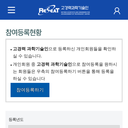
R
e
S
주
참여등록현황
e
메
a
뉴
고경력 과학기술인
으로 등록하신 개인회원들을 확인하
t
실 수 있습니다.
개인회원 중
고경력 과학기술인
으로 참여등록을 원하시
고
는 회원들은 우측의 참여등록하기 버튼을 통해 등록을
경
하실 수 있습니다
력
참여등록하기
과
학
등록년도
기