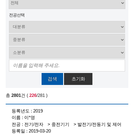
술
전공선택
인
(
R
e
t
i
검색
초기화
r
e
총
2801
건
(
226
/281
)
d
참
2019
여
s
이*영
등
록
c
전기/전자
중전기기
발전기/전동기 및 제어
현
2019-03-20