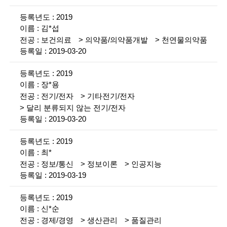
i
황
2019
e
설
김*섭
명
n
보건의료
의약품/의약품개발
천연물의약품
2019-03-20
t
i
2019
장*용
s
전기/전자
기타전기/전자
t
달리 분류되지 않는 전기/전자
2019-03-20
s
a
2019
최*
n
정보/통신
정보이론
인공지능
d
2019-03-19
e
2019
n
신*순
경제/경영
생산관리
품질관리