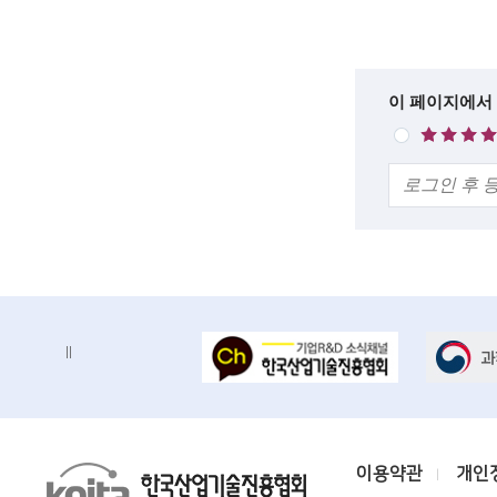
n
g
i
한
이 페이지에서
매
n
줄
우
의
e
만
견
족
e
r
s
f
배
o
배
너
너
r
정
존
지
a
d
K
이용약관
개인