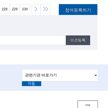
228
229
230
참여등록하기
다
끝
목
음
의견등록
목
록
록
관
관
련
련
기
이동
기
관
바
관
로
L
가
기
i
TOP