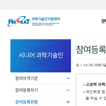
R
경
주
e
메
S
뉴
e
참여등록
a
시니어 과학기술인
t
h
시니어 과학기
고
경
o
참여자격기준
고경력 과
력
m
참여등록하기
개인회원 
과
을 하실 수
e
참여등록현황