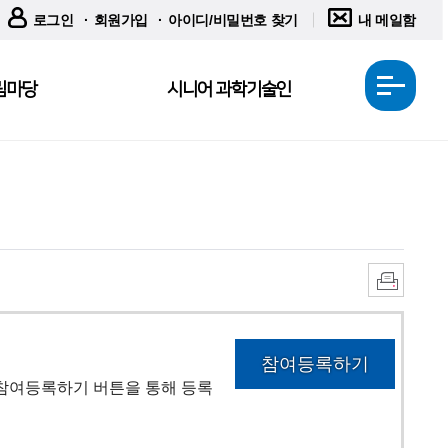
로그인
회원가입
아이디/비밀번호 찾기
내 메일함
림마당
시니어 과학기술인
전
체
메
뉴
열
기
인
쇄
참여등록하기
참여등록하기 버튼을 통해 등록