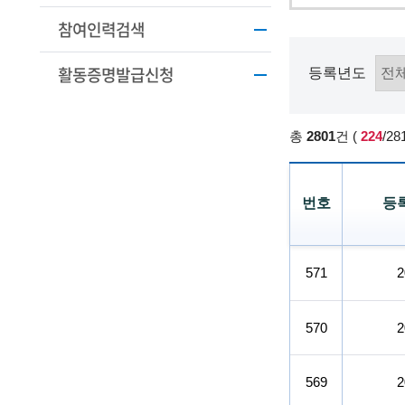
학
참여인력검색
기
활동증명발급신청
술
등록년도
인
총
2801
건
(
224
/28
(
R
번호
등
e
t
참
i
여
571
2
등
r
록
현
570
2
e
황
d
설
569
2
명
s