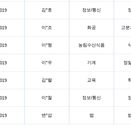
김*호
정보/통신
019
이*조
화공
고분
019
이*형
농림수산식품
019
이*우
기계
정
019
김*렬
교육
019
이*철
정보/통신
019
변*섭
법
019