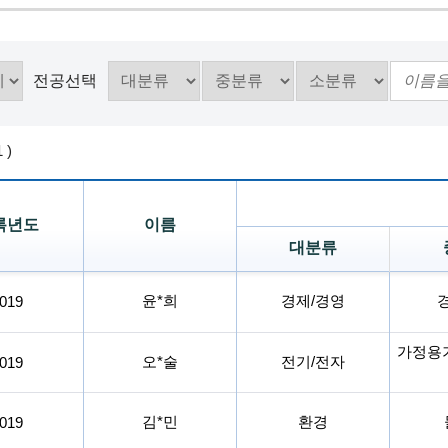
전공선택
1
)
록년도
이름
대분류
윤*희
경제/경영
019
가정용
오*술
전기/전자
019
김*민
환경
019