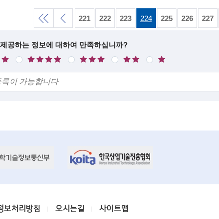
221
222
223
224
225
226
227
처
이
 제공하는 정보에 대하여 만족하십니까?
만
보
불
매
족
통
만
우
음
전
불
만
목
목
록
록
정보처리방침
오시는길
사이트맵