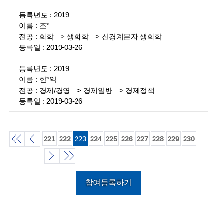
n
2019
조*
c
화학
생화학
신경계분자 생화학
e
2019-03-26
m
2019
e
한*익
경제/경영
경제일반
경제정책
n
2019-03-26
t
o
221
222
223
224
225
226
227
228
229
230
f
처
이
t
음
전
다
끝
e
참여등록하기
목
목
목
음
c
록
록
목
록
h