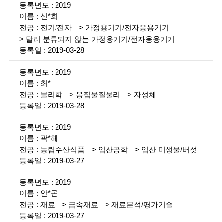
g
2019
i
신*희
전기/전자
가정용기기/전자응용기기
n
달리 분류되지 않는 가정용기기/전자응용기기
e
2019-03-28
e
2019
r
최*
물리학
응집물질물리
자성체
s
2019-03-28
f
2019
o
곽*해
r
농림수산식품
임산공학
임산 미생물/버섯
2019-03-27
a
2019
d
안*곤
v
재료
금속재료
재료분석/평가기술
2019-03-27
a