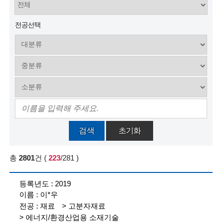
술
전공선택
인
(
R
e
t
i
검색
초기화
r
e
총
2801
건
(
223
/281
)
d
참
2019
여
s
이*우
등
록
c
재료
고분자재료
현
에너지/환경산업용 소재기술