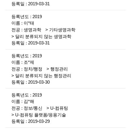
i
황
2019-03-31
e
설
2019
명
n
이*태
생명과학
기타생명과학
t
달리 분류되지 않는 생명과학
i
2019-03-31
s
2019
t
조*제
정치/행정
행정관리
s
달리 분류되지 않는 행정관리
a
2019-03-30
n
2019
d
김*해
정보/통신
U-컴퓨팅
e
U-컴퓨팅 플랫폼/응용기술
n
2019-03-29