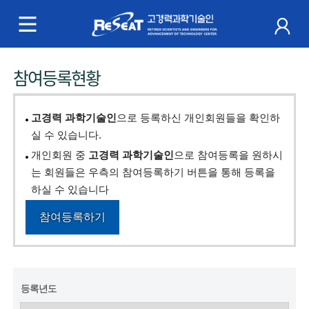
R
e
S
주
참여등록현황
e
메
a
뉴
고경력 과학기술인
으로 등록하신 개인회원들을 확인하
t
실 수 있습니다.
개인회원 중
고경력 과학기술인
으로 참여등록을 원하시
고
는 회원들은 우측의 참여등록하기 버튼을 통해 등록을
경
하실 수 있습니다
력
참여등록하기
과
학
등록년도
기