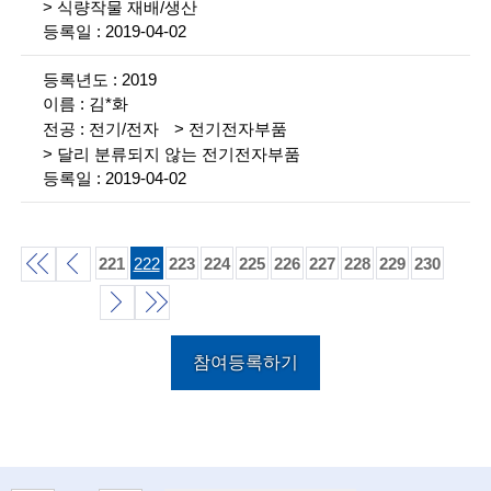
식량작물 재배/생산
n
2019-04-02
c
2019
e
김*화
전기/전자
전기전자부품
m
달리 분류되지 않는 전기전자부품
e
2019-04-02
n
t
221
222
223
224
225
226
227
228
229
230
o
처
이
f
음
전
다
끝
t
참여등록하기
목
목
목
음
e
록
록
목
록
c
록
h