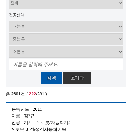
술
전공선택
인
(
R
e
t
i
검색
초기화
r
e
총
2801
건
(
222
/281
)
d
참
2019
여
s
김*규
등
록
c
기계
로봇/자동화기계
현
로봇 비전/생산자동화기술