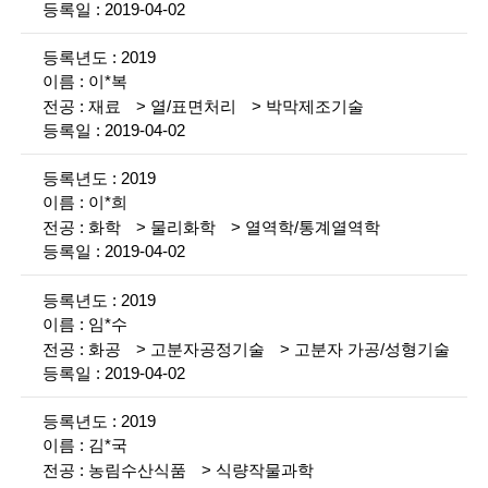
g
2019-04-02
i
2019
n
이*복
e
재료
열/표면처리
박막제조기술
2019-04-02
e
2019
r
이*희
s
화학
물리화학
열역학/통계열역학
2019-04-02
f
o
2019
임*수
r
화공
고분자공정기술
고분자 가공/성형기술
a
2019-04-02
d
2019
v
김*국
농림수산식품
식량작물과학
a