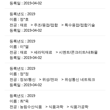
i
황
2019-04-02
e
설
2019
명
n
정*호
재료
주조/용접/접합
특수용접/접합기술
t
2019-04-02
i
2019
s
이*열
t
재료
세라믹재료
시멘트/콘크리트/내화물
2019-04-02
s
a
2019
정*정
n
정보/통신
위성/전파
위성통신 네트워크
d
2019-04-02
e
2019
n
최*욱
농림수산식품
식품과학
식품가공학