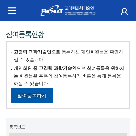
R
e
S
주
참여등록현황
e
메
a
뉴
고경력 과학기술인
으로 등록하신 개인회원들을 확인하
t
실 수 있습니다.
개인회원 중
고경력 과학기술인
으로 참여등록을 원하시
고
는 회원들은 우측의 참여등록하기 버튼을 통해 등록을
경
하실 수 있습니다
력
참여등록하기
과
학
등록년도
기