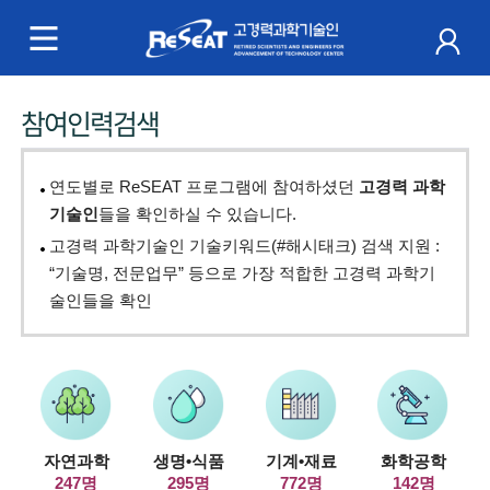
R
e
S
주
참여인력검색
e
메
a
뉴
연도별로 ReSEAT 프로그램에 참여하셨던
고경력 과학
t
기술인
들을 확인하실 수 있습니다.
고경력 과학기술인 기술키워드(#해시태크) 검색 지원 :
고
“기술명, 전문업무” 등으로 가장 적합한 고경력 과학기
경
술인들을 확인
력
과
학
자연과학
생명•식품
기계•재료
화학공학
기
247명
295명
772명
142명