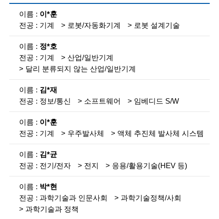
i
참
이*훈
여
e
기계
로봇/자동화기계
로봇 설계기술
인
n
력
검
정*호
t
색
기계
산업/일반기계
목
i
달리 분류되지 않는 산업/일반기계
록
s
김*재
설
명
t
정보/통신
소프트웨어
임베디드 S/W
s
이*훈
기계
우주발사체
액체 추진체 발사체 시스템
a
n
김*균
전기/전자
전지
응용/활용기술(HEV 등)
d
e
박*현
과학기술과 인문사회
과학기술정책/사회
n
과학기술과 정책