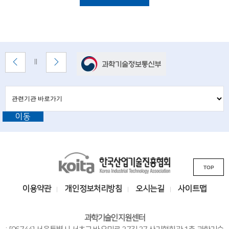
음
n
록
록
목
록
c
록
e
배
이
다
배
m
너
전
음
너
배
배
정
e
존
너
너
지
관
관
보
보
n
련
련
기
기
기
t
이동
기
관
바
관
o
로
L
가
f
기
K
i
t
TOP
o
n
i
e
k
이용약관
개인정보처리방침
오시는길
사이트맵
t
s
c
a
i
과학기술인지원센터
h
한