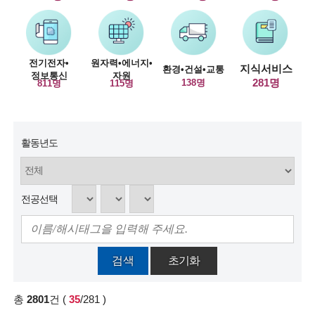
술
인
전기전자•
원자력•에너지•
지식서비스
환경•건설•교통
정보통신
자원
(
281명
138명
811명
115명
R
e
활동년도
t
i
r
전공선택
e
d
검색
초기화
s
c
총
2801
건
(
35
/281
)