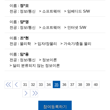
g
정*모
i
정보/통신
소프트웨어
임베디드 S/W
n
양*영
e
정보/통신
소프트웨어
인터넷 S/W
e
조*현
r
물리학
입자/장물리
가속기/충돌 물리
s
임*용
f
정보/통신
정보이론
달리 분류되지 않는 정보이론
o
r
a
31
32
33
34
35
36
37
38
39
40
d
처
이
v
음
전
다
끝
참여등록하기
a
목
목
목