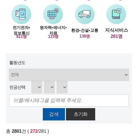
술
인
전기전자•
원자력•에너지•
지식서비스
환경•건설•교통
정보통신
자원
(
281명
138명
811명
115명
R
e
활동년도
t
i
r
전공선택
e
d
검색
초기화
s
c
총
2801
건
(
272
/281
)