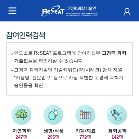
R
e
S
주
참여인력검색
e
메
a
뉴
연도별로 ReSEAT 프로그램에 참여하셨던
고경력 과학
t
기술인
들을 확인하실 수 있습니다.
고경력 과학기술인 기술키워드(#해시태크) 검색 지원 :
고
“기술명, 전문업무” 등으로 가장 적합한 고경력 과학기
경
술인들을 확인
력
과
학
자연과학
생명•식품
기계•재료
화학공학
기
247명
295명
772명
142명