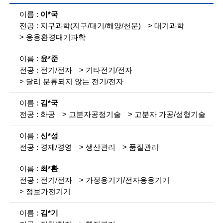
i
참
이*국
여
e
지구과학(지구/대기/해양/천문)
대기과학
인
n
력
응용환경대기과학
검
t
색
윤*준
목
i
전기/전자
기타전기/전자
록
달리 분류되지 않는 전기/전자
s
설
명
t
김*국
화공
고분자공정기술
고분자 가공/성형기술
s
신*성
a
경제/경영
생산관리
품질관리
n
최*환
d
전기/전자
가정용기기/전자응용기기
e
정보가전기기
n
김*기