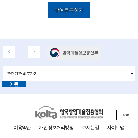
음
전
다
끝
n
참여등록하기
목
목
목
음
c
록
록
목
록
e
록
m
배
e
이
다
배
너
전
음
너
n
배
배
정
존
너
너
지
관
관
t
보
보
련
련
기
기
기
o
이동
기
관
바
f
관
로
t
L
가
기
K
i
e
TOP
o
n
c
i
k
이용약관
개인정보처리방침
오시는길
사이트맵
h
t
s