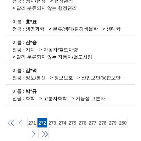
g
정치/행정
행정관리
달리 분류되지 않는 행정관리
i
n
홍*표
생명과학
분류/생태/환경생물학
생태학
e
e
신*승
기계
자동차/철도차량
r
달리 분류되지 않는 자동차/철도차량
s
김*덕
f
정보/통신
정보보호
산업보안/융합보안
o
박*규
r
화학
고분자화학
기능성 고분자
a
d
271
272
273
274
275
276
277
278
279
280
v
처
이
a