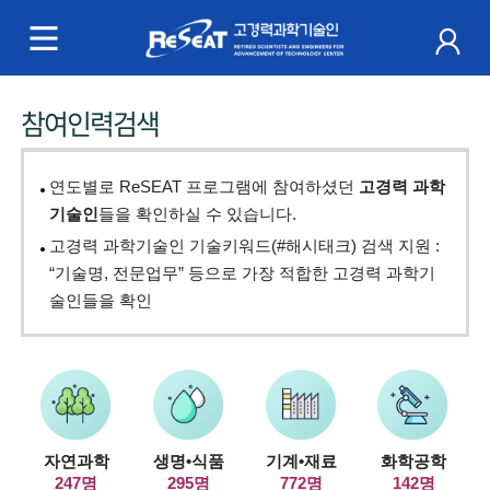
R
e
S
주
참여인력검색
e
메
a
뉴
연도별로 ReSEAT 프로그램에 참여하셨던
고경력 과학
t
기술인
들을 확인하실 수 있습니다.
고경력 과학기술인 기술키워드(#해시태크) 검색 지원 :
고
“기술명, 전문업무” 등으로 가장 적합한 고경력 과학기
경
술인들을 확인
력
과
학
자연과학
생명•식품
기계•재료
화학공학
기
247명
295명
772명
142명