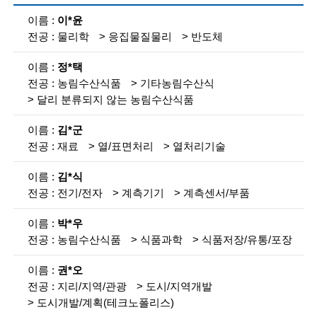
i
참
이*윤
여
e
물리학
응집물질물리
반도체
인
n
력
검
정*택
t
색
농림수산식품
기타농림수산식
목
i
달리 분류되지 않는 농림수산식품
록
s
김*군
설
명
t
재료
열/표면처리
열처리기술
s
김*식
전기/전자
계측기기
계측센서/부품
a
n
박*우
농림수산식품
식품과학
식품저장/유통/포장
d
e
권*오
지리/지역/관광
도시/지역개발
n
도시개발/계획(테크노폴리스)