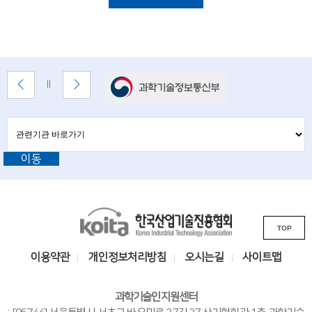
음
n
록
록
목
록
c
록
e
배
이
다
배
m
너
전
음
너
배
배
정
e
존
너
너
지
관
관
보
보
n
련
련
기
기
기
t
이동
기
관
바
관
o
로
L
가
f
기
K
i
t
TOP
o
n
i
e
k
이용약관
개인정보처리방침
오시는길
사이트맵
t
s
c
a
i
과학기술인지원센터
h
한