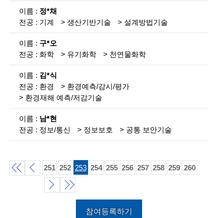
g
정*채
i
기계
생산기반기술
설계방법기술
n
구*오
e
화학
유기화학
천연물화학
e
김*식
r
환경
환경예측/감시/평가
s
환경재해 예측/저감기술
f
남*현
정보/통신
정보보호
공통 보안기술
o
r
a
251
252
253
254
255
256
257
258
259
260
d
처
이
v
음
전
다
끝
참여등록하기
a
목
목
목