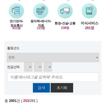
술
인
전기전자•
원자력•에너지•
지식서비스
환경•건설•교통
정보통신
자원
(
281명
138명
811명
115명
R
e
활동년도
t
i
r
전공선택
e
d
검색
초기화
s
c
총
2801
건
(
253
/281
)