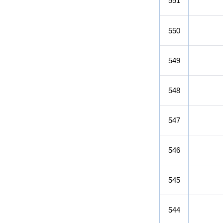
551
인
c
력
i
검
550
색
e
목
록
n
549
설
t
명
548
i
s
547
t
s
546
a
n
545
d
544
e