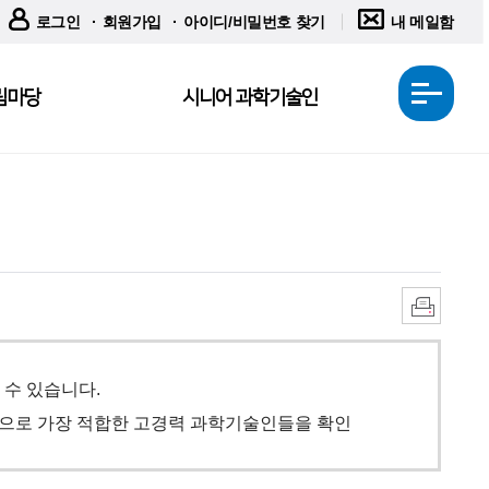
로그인
회원가입
아이디/비밀번호 찾기
내 메일함
림마당
시니어 과학기술인
전
체
메
뉴
열
기
인
쇄
 수 있습니다.
 등으로 가장 적합한 고경력 과학기술인들을 확인