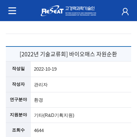
R
e
S
주
e
메
a
뉴
[2022년 기술교류회] 바이오매스 자원순환
t
작성일
2022-10-19
고
경
작성자
관리자
력
연구분야
환경
과
지원분야
기타(R&D기획지원)
학
조회수
4644
기