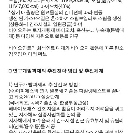
g
투입
(100%)
→
가스
(14%, LHV 9,200kcal),
오일
(
원유
/24%,
LHV 7,000kcal),
바이오차
(48%)
i
*
상기 배출량은 원료물질의 컨디션에 따라 변동
생산 된 가스
+
오일은 혼소하여 스팀보일러로 스팀을 생산
n
(
상용화시 건조시설의 열원공급
)
하며
e
바이오차는 토지개량재 바이오차
,
축산분뇨 부숙재
(
톧밥대
체
)
등 다양한 자원으로 활용을 연구
e
바이오연료의 화석연료 대체와 바이오차 활용에 따른 탄소
r
감축량 데이터 확보
s
f
□
연구개발과제의 추진전략
·
방법 및 추진체계
o
1)
연구개발과제의 추진전략
·
방법
:
r
(
주
)
이피에스의 연속 열분해 기술은 파일럿테스트를 끝내
고 최종
Scal-Up
실증단계
a
(
국내최초
,
녹색기술인증
,
환경부장관상
)
폐바이오매스 건조 자원의 활용이 어려워져 어려움을 겪고
d
있는 지자체와 실증사업화를 논의 중
v
지자체에서 하수슬러지 건조시설 인근 유효부지 및 유틸리
티
(
전력
/
용수 등
)
를 제공
a
온실가스 감축량은 환경관리공단 온실가스 감축 관련 컨설