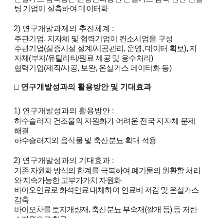
팅 기업이 실측하여 데이터화
n
c
2)
연구개발과제의 추진체계
:
주관기업
,
지자체 및 협력기업이 컨소시엄을 구성
e
주관기업
(
실증시설 설계
/
시공관리
,
운영
,
데이터 확보
),
지
자체
(
부지
/
유틸리티
/
원료 제공 및 용수처리
)
m
협력기업
(
제작
/
시공
,
보완
,
온실가스 데이터화 등
)
e
□
연구개발성과의 활용방안 및 기대효과
n
t
1)
연구개발성과의 활용방안
:
하수슬러지 건조물의 자원화가 어려운 전국 지자체 문제
o
해결
하수슬러지외 음식물 및 축산분뇨 확대 적용
f
t
2)
연구개발성과의 기대효과
:
기존 자원화 방식의 한계를 극복하여 폐기물의 원환할 처리
e
와 지속가능한 고부가가치 자원화
바이오연료로 화석연료 대체하여 연료비 저감 및 온실가스
c
감축
바이오차를 토지개량재
,
축산분뇨 부숙재
(
깔개 등
)
등 저탄
h