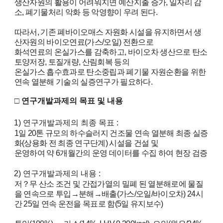
i
생산자원의 활용이 어려워지면 예산지출 증가
,
일자리 감
소
,
폐기물처리 악화 등 악영향이 우려 된다
.
e
따라서
,
기존 폐바이오매스 자원화 시설을 유지하면서 생
n
산자원의 바이오연료
(
가스
/
오일
)
전환으로
t
화석연료의 온실가스를 감축하고
,
바이오차 생산으로 탄소
토양저장
,
토질개량
,
산림회복 등의
i
온실가스 흡수효과로 탄소중립과 폐기물 자원순환을 위한
연속 열분해 기술의 실증연구가 필요하다
.
s
□
연구개발과제의 목표 및 내용
t
s
1)
연구개발과제의 최종 목표
:
1
일
20
톤 규모의 하수슬러지 건조물 연속 열분해 최종 실증
a
화
(
상용화 전 최종 연구단계
)
시설을 건설 및
n
운영하여 약
6
개월간의 운영 데이터를 수집 하여 현장 검증
d
2)
연구개발과제의 내용
:
저
？
무 산소 조건 및 간접가열의 밀폐 된 열분해로에 물질
e
을 연속으로 투입
→
분해
→
배출
(
가스
/
오일
/
바이오차
) 24
시
n
간
25
일 연속 운전을 목표로 함
(5
일 유지보수
)