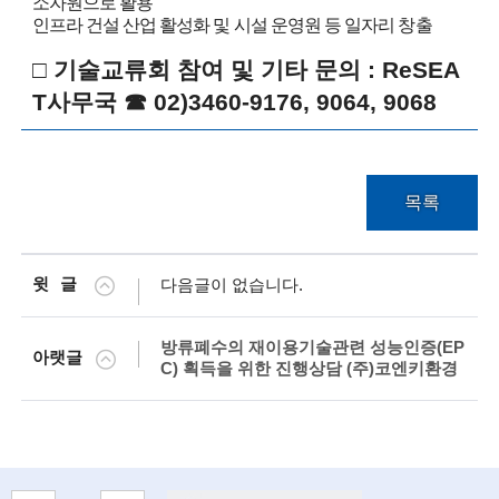
소자원으로 활용
n
인프라 건설 산업 활성화 및 시설 운영원 등 일자리 창출
o
□ 기술교류회 참여 및 기타 문의 : ReSEA
l
T사무국 ☎ 02)3460-9176, 9064, 9068
o
g
목록
y
)
윗글
다음글이 없습니다.
방류폐수의 재이용기술관련 성능인증(EP
아랫글
C) 획득을 위한 진행상담 (주)코엔키환경