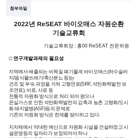
첨부파일
술
인
2022
년
ReSEAT
바이오매스 자원순환
기술교류회
(
R
기술교류회장 : 홍00 ReSEAT 전문위원
e
□
연구개발과제의 필요성
t
지역에서 배출되는 비목질 폐기물계 바이오매스
(
하수슬러
i
지
/
음식물쓰레기
/
축산분뇨 등
)
는
건조 및 부숙 과정을 거쳐 고형연료
(SRF,
석탄화력발전 보
r
조연료
),
비료
,
사료 등
전통적 자원화 방식으로 처리 되어 왔으나
e
온실가스로 인한 석탄화력발전의 감축과 농촌 고령화
/
도시
d
화 돼지열병
(ASF)
등의 문제로
기존의 자원화 방식은 한계를 맞이하고 있다
.
s
지자체에서 막대한 예산으로 자원화 시설을 건설하였고 시
c
설운영등의 일자리가 보장되어야 하나