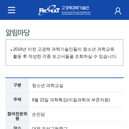
R
e
S
주
알림마당
e
메
a
뉴
2018년 이전 고경력 과학기술인들이 청소년 과학교육
t
활동 후 작성한 각종 보고서들을 조회하실 수 있습니다.
고
경
구분
청소년 과학교실
력
주제
8월 22일 과학특강(지질과학과 부존자원)
과
참여전문위
학
손진담
원
기
장소
대전 유성고등학교