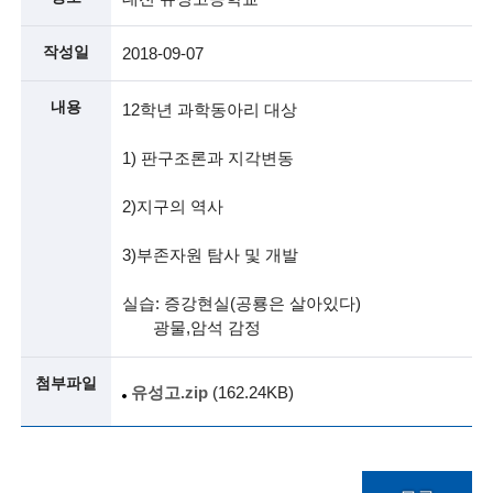
술
작성일
2018-09-07
인
내용
12학년 과학동아리 대상
(
R
1) 판구조론과 지각변동
e
2)지구의 역사
t
3)부존자원 탐사 및 개발
i
실습: 증강현실(공룡은 살아있다)
r
광물,암석 감정
e
d
첨부파일
유성고.zip
(162.24KB)
s
c