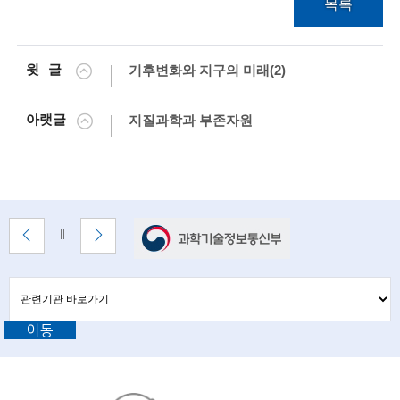
i
목록
e
n
윗글
기후변화와 지구의 미래(2)
t
아랫글
지질과학과 부존자원
i
s
t
s
배
이
다
배
a
너
전
음
너
배
배
정
존
n
너
너
지
관
관
보
보
련
d
련
기
기
기
이동
기
관
e
바
관
로
n
L
가
기