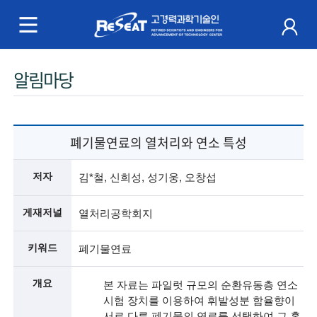
R
e
S
주
알림마당
e
메
a
뉴
t
폐기물연료의 열처리와 연소 특성
고
저자
김*철, 신희성, 성기웅, 오창섭
경
게재저널
열처리공학회지
력
키워드
폐기물연료
과
학
개요
본 자료는 파일럿 규모의 순환유동층 연소
시험 장치를 이용하여 휘발성분 함율향이
기
서로 다른 폐기물의 연료를 선택하여 그 혼