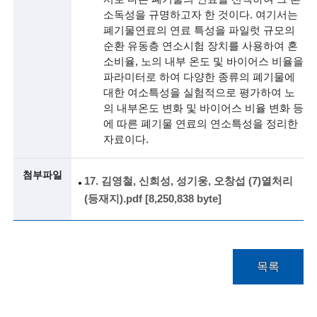
소독성을 규명하고자 한 것이다. 여기서는
술
폐기물연료의 연료 특성을 파일럿 규모의
순환 유동층 연소시험 장치를 사용하여 혼
인
소비율, 노의 내부 온도 및 바이어스 비율을
파라미터로 하여 다양한 종류의 폐기물에
(
대한 여소특성을 실험적으로 평가하여 노
R
의 내부온도 변화 및 바이어스 비율 변화 등
에 따른 폐기물 연료의 연소특성을 정리한
e
자료이다.
t
i
첨부파일
17. 김영철, 신희성, 성기웅, 오창섭 (7)열처리
r
(등재지).pdf [8,250,838 byte]
e
d
목록
s
c