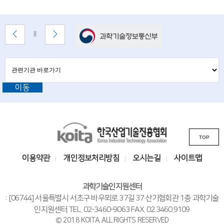
i
e
배
이
다
배
n
너
전
음
너
배
배
t
정
존
너
너
지
관
관
i
보
보
련
련
기
기
기
s
이동
기
관
바
관
t
로
L
가
s
기
K
i
a
TOP
o
n
i
n
k
이용약관
개인정보처리방침
오시는길
사이트맵
t
s
d
a
i
과학기술인지원센터
e
한
t
: [06744] 서울특별시 서초구 바우뫼로 37길 37 산기협회관 1층 과학기술
n
국
e
인지원센터 TEL. 02-3460-9063 FAX. 02.3460.9109
© 2018 KOITA. ALL RIGHTS RESERVED
산