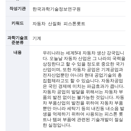
작성기관
술
한국과학기술정보연구원
인
키워드
자동차 산질화 피스톤롯트
(
과학기술표
기계
R
준분류
e
내용
우리나라는 세계5대 자동차 생산 강국입니
다. 오늘날 자동차 산업은 그 나라의 국력을
t
상징한다고 할 수 있을 정도로 중요한 국가
산업이며, 또한 자동차 공업은 기계공업과
i
전자산업뿐만 아니라 현대 공업기술의 총
집합체라고도 할 수 있습니다. 자동차공업
r
은 국민 경제에 미치는 파급효과가 큽니다.
e
자동차 공업의 발달을 위해서는 자동차 부
품의 발전 없이는 불가능한 것입니다. 자동
d
차 부품산업의 발전을 위하여 자동차 부품
뿐만 아니라 세탁기 등의 내진동 내소음 발
s
생을 억제하기 위하여 사용되는 피스톤 롯
트나 템퍼 부픔에 관련된 기술개발이 절실
c
한 실정입니다.