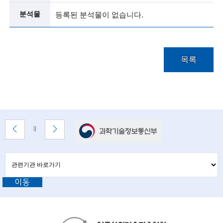
i
분석물
등록된 분석물이 없습니다.
e
n
t
목록
i
s
t
s
배
이
다
배
a
너
전
음
너
배
배
정
존
n
너
너
지
관
관
보
보
련
련
d
기
기
기
이동
기
관
e
바
관
로
n
L
가
기