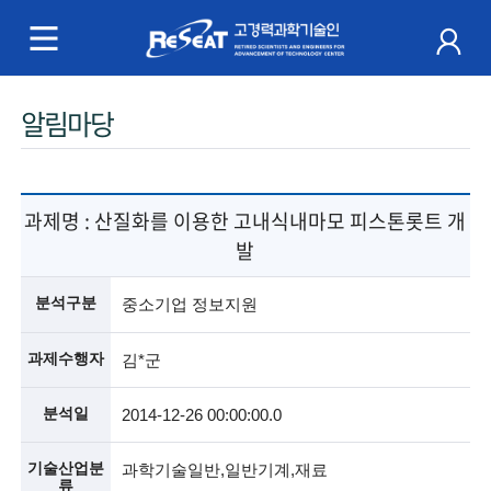
R
e
S
주
알림마당
e
메
a
뉴
t
과제명 :
산질화를 이용한 고내식내마모 피스톤롯트 개
발
고
경
분석구분
중소기업 정보지원
력
과제수행자
김*군
과
분석일
2014-12-26 00:00:00.0
학
기술산업분
과학기술일반,일반기계,재료
기
류