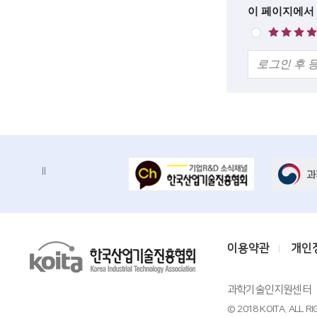
한
이 페이지에서
c
매
줄
i
우
의
만
e
견
족
n
t
i
s
배
배
t
너
너
정
존
s
지
a
K
이용약관
개인
n
o
d
i
과학기술인지원센터
e
t
© 2018 KOITA. ALL R