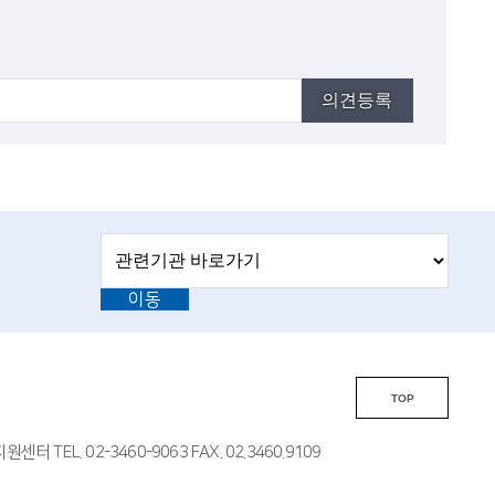
의견등록
관
관
련
련
기
이동
기
관
바
관
로
L
가
기
i
TOP
n
k
EL. 02-3460-9063 FAX. 02.3460.9109
s