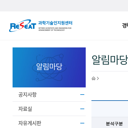
R
경
주
e
메
S
뉴
e
알림마당
a
알림마당
t
h
고
경
o
공지사항
력
m
자료실
과
e
자유게시판
분석구분