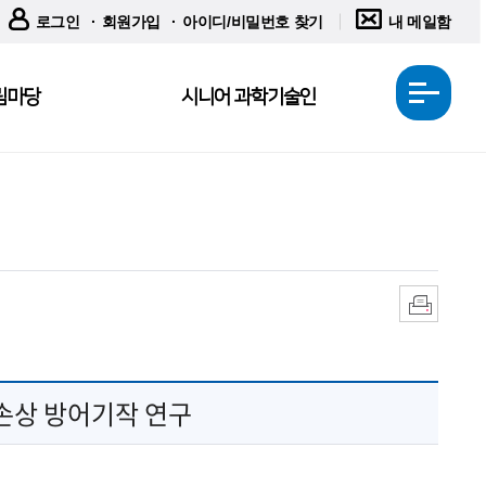
로그인
회원가입
아이디/비밀번호 찾기
내 메일함
림마당
시니어 과학기술인
전
체
메
뉴
열
기
인
쇄
손상 방어기작 연구