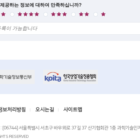
 제공하는 정보에 대하여 만족하십니까?
만
보
불
매
족
통
만
우
불
만
정보처리방침
오시는길
사이트맵
: [06744] 서울특별시 서초구 바우뫼로 37길 37 산기협회관 1층 과학기술인지원센터 T
IGHTS RESERVED