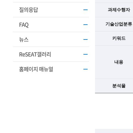
학
질의응답
과제수행자
기
FAQ
술
기술산업분류
인
뉴스
키워드
(
ReSEAT갤러리
R
내용
e
홈페이지 매뉴얼
t
분석물
i
r
e
d
s