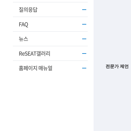
학
질의응답
기
FAQ
술
인
뉴스
(
ReSEAT갤러리
R
전문가 제언
e
홈페이지 매뉴얼
t
i
r
e
d
s