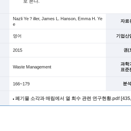
로 본다
.
Nazli Ye？iller, James L. Hanson, Emma H. Ye
자료
e
영어
기업산
권(
2015
과학
Waste Management
표준
분
166~179
폐기물 소각과 매립에서 열 회수 관련 연구현황.pdf [435,90