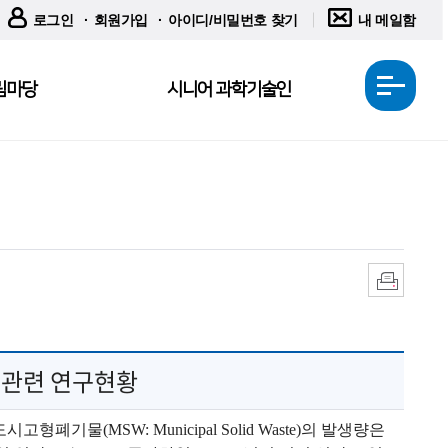
로그인
회원가입
아이디/비밀번호 찾기
내 메일함
림마당
시니어 과학기술인
전
체
메
뉴
열
기
인
쇄
 관련 연구현황
 도시고형폐기물
(MSW: Municipal Solid Waste)
의 발생량은