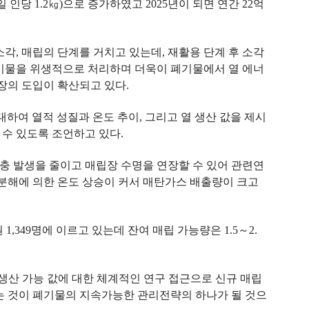
일 인당
1.2
㎏
)
으로 증가하였고
2025
년이 되면 연간
22
억
소각
,
매립의 단계를 거치고 있는데
,
재활용 단계 후 소각
기물을 위생적으로 처리하며 더욱이 폐기물에서 열 에너
장의 도입이 확산되고 있다
.
대하여 열적 성질과 온도 추이
,
그리고 열 생산 값을 제시
 수 있도록 조언하고 있다
.
충 발생을 줄이고 매립장 수명을 연장할 수 있어 관련연
분해에 의한 온도 상승이 커서 매탄가스 배출량이 크고
원
1,349
명에 이르고 있는데 잔여 매립 가능량은
1.5
～
2.
 생산 가능 값에 대한 체계적인 연구 접근으로 신규 매립
는 것이 폐기물의 지속가능한 관리전략의 하나가 될 것으