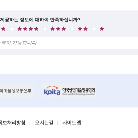
 제공하는 정보에 대하여 만족하십니까?
만
보
불
매
족
통
만
우
불
만
정보처리방침
오시는길
사이트맵