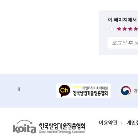
n
g
한
이 페이지에서
i
매
줄
우
의
n
만
견
족
e
e
r
s
배
f
배
너
너
o
정
존
지
r
a
K
이용약관
개인
d
o