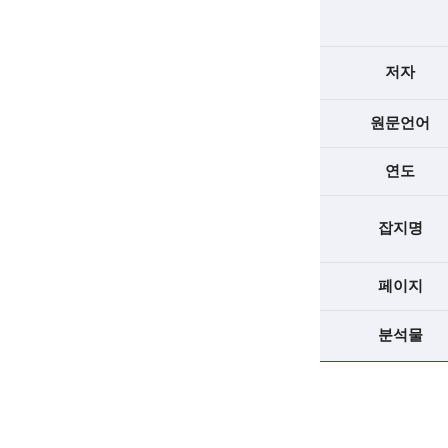
c
i
저자
e
n
원문언어
t
연도
i
s
잡지명
t
페이지
s
a
분석물
n
d
e