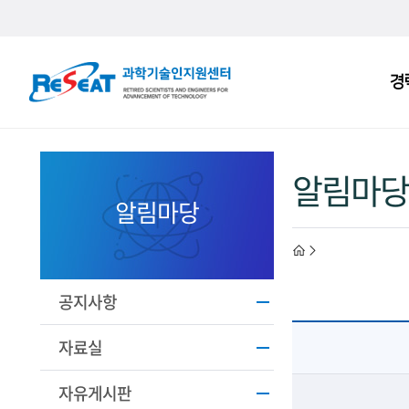
R
경
주
e
메
S
뉴
e
알림마당
a
알림마당
t
h
고
경
o
공지사항
력
m
자료실
과
e
자유게시판