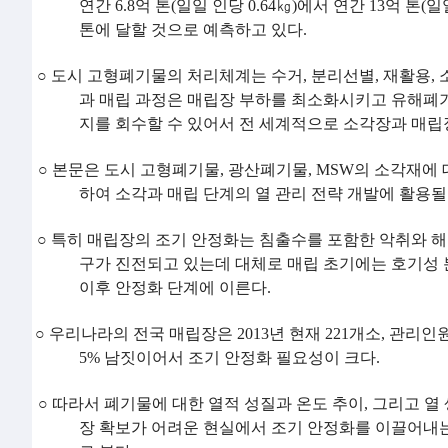
연간
6.8
억 톤
(
일일 인당
0.64
㎏
)
에서 연간
13
억 톤
(
일
톤에 달할 것으로 예측하고 있다
.
○
도시 고형폐기물의 처리체계는 수거
,
분리선별
,
재활용
,
과 매립 과정은 매립장 부하를 최소화시키고 유해폐
지를 회수할 수 있어서 전 세계적으로 소각장과 매립
○
본문은 도시 고형폐기물
,
광산폐기물
, MSW
의 소각재에 
하여 소각과 매립 단계의 열 관리 전략 개발에 활용될
○
특히 매립장의 조기 안정화는 침출수를 포함한 악취와 해
구가 진전되고 있는데 대체로 매립 초기에는 호기성 
이후 안정화 단계에 이른다
.
○
우리나라의 전국 매립장은
2013
년 현재
221
개소
,
관리인
5%
남짓이어서 조기 안정화 필요성이 크다
.
○
따라서 폐기물에 대한 열적 성질과 온도 추이
,
그리고 열
장 확보가 어려운 현실에서 조기 안정화를 이끌어내