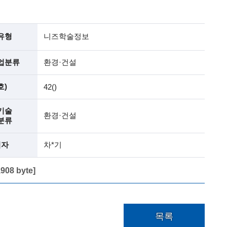
유형
니즈학술정보
업분류
환경·건설
호)
42()
기술
환경·건설
분류
석자
차*기
8 byte]
목록