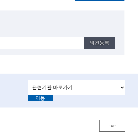
의견등록
관
관
련
련
기
이동
기
관
바
관
로
L
가
기
i
TOP
n