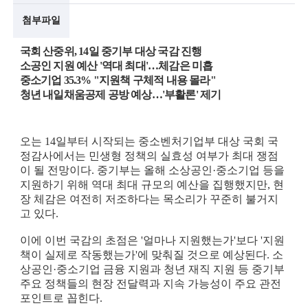
첨부파일
술
인
국회 산중위, 14일 중기부 대상 국감 진행
소공인 지원 예산 '역대 최대'…체감은 미흡
(
중소기업 35.3% "지원책 구체적 내용 몰라"
청년 내일채움공제 공방 예상…'부활론' 제기
R
e
오는 14일부터 시작되는 중소벤처기업부 대상 국회 국
t
정감사에서는 민생형 정책의 실효성 여부가 최대 쟁점
i
이 될 전망이다. 중기부는 올해 소상공인·중소기업 등을
지원하기 위해 역대 최대 규모의 예산을 집행했지만, 현
r
장 체감은 여전히 저조하다는 목소리가 꾸준히 불거지
고 있다.
e
d
이에 이번 국감의 초점은 '얼마나 지원했는가'보다 '지원
책이 실제로 작동했는가'에 맞춰질 것으로 예상된다. 소
s
상공인·중소기업 금융 지원과 청년 재직 지원 등 중기부
주요 정책들의 현장 전달력과 지속 가능성이 주요 관전
c
포인트로 꼽힌다.