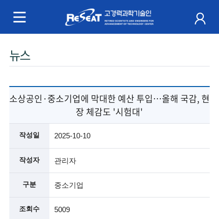
R
e
S
주
뉴스
e
메
a
뉴
t
소상공인·중소기업에 막대한 예산 투입…올해 국감, 현
장 체감도 '시험대'
고
경
작성일
2025-10-10
력
작성자
관리자
과
구분
중소기업
학
조회수
5009
기