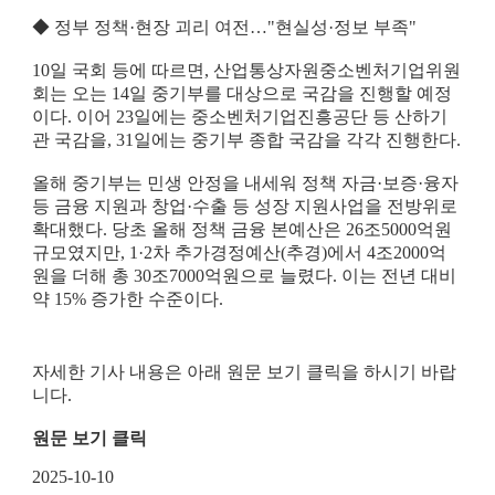
i
◆ 정부 정책·현장 괴리 여전…"현실성·정보 부족"
e
10일 국회 등에 따르면, 산업통상자원중소벤처기업위원
n
회는 오는 14일 중기부를 대상으로 국감을 진행할 예정
t
이다. 이어 23일에는 중소벤처기업진흥공단 등 산하기
관 국감을, 31일에는 중기부 종합 국감을 각각 진행한다.
i
올해 중기부는 민생 안정을 내세워 정책 자금·보증·융자
s
등 금융 지원과 창업·수출 등 성장 지원사업을 전방위로
t
확대했다. 당초 올해 정책 금융 본예산은 26조5000억원
규모였지만, 1·2차 추가경정예산(추경)에서 4조2000억
s
원을 더해 총 30조7000억원으로 늘렸다. 이는 전년 대비
약 15% 증가한 수준이다.
a
n
자세한 기사 내용은 아래 원문 보기 클릭을 하시기 바랍
d
니다.
e
원문 보기 클릭
n
202
5
-10
-10