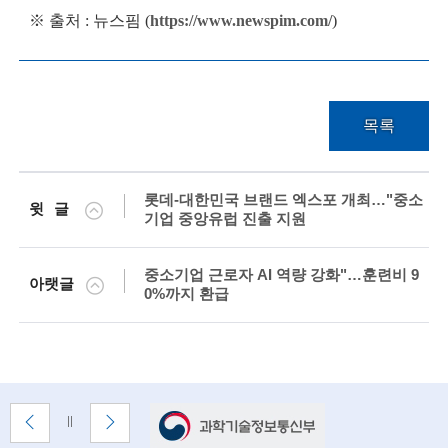
g
※ 출처 : 뉴스핌
(
https://www.newspim.com/
)
i
n
e
목록
e
r
s
롯데-대한민국 브랜드 엑스포 개최…"중소
윗글
기업 중앙유럽 진출 지원
f
o
중소기업 근로자 AI 역량 강화"…훈련비 9
아랫글
0%까지 환급
r
a
d
v
배
이
다
배
a
너
전
음
너