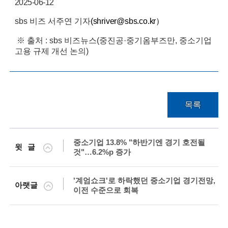
i
2025-06-12
e
sbs 비즈 서주연 기자
(
shriver@sbs.co.kr）
n
※ 출처 : sbs 비즈뉴스(중진공·중기옴부즈만, 중소기업
고용 규제 개선 논의)
t
i
s
t
목록
s
a
중소기업 13.8% "하반기엔 경기 호전될
윗글
것"…6.2%p 증가
n
d
'계엄쇼크'로 하락했던 중소기업 경기전망,
아랫글
이전 수준으로 회복
e
n