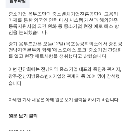
첨부파일
술
중소기업 옴부즈만과 중소벤처기업진흥공단이 고용허
가제를 통한 외국인 인력 매칭 시스템 개선과 해외인증
인
등록지원사업 요건 완화 등 중소기업 현장 애로 해소 방
(
안을 논의했습니다.
R
중기 옴부즈만은 오늘(12일) 목포상공회의소에서 중진공
전남지역본부와 함께 '에스오에스 토크' 중소기업 간담회
e
를 열고 현장 애로사항을 청취했다고 밝혔습니다.
t
이번 간담회에는 전남지역 중소 기업 대표와 중진공 관계자,
i
광주·전남지방중소벤처기업청 관계자 등 20여 명이 참석했
r
습니다
e
자세한 기사 내용은 아래 원문 보기 클릭을 하시기 바랍니다.
d
s
원문 보기 클릭
c