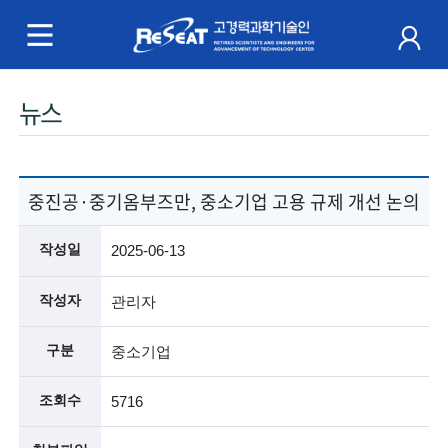
R
e
S
주
뉴스
e
메
a
뉴
t
중진공·중기옴부즈만, 중소기업 고용 규제 개선 논의
고
작성일
2025-06-13
경
작성자
관리자
력
구분
중소기업
과
학
조회수
5716
기