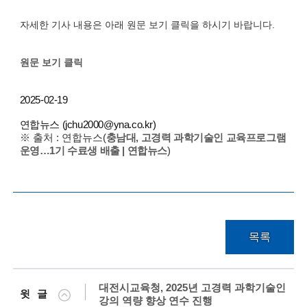
i
e
자세한 기사 내용은 아래 원문 보기 클릭을 하시기 바랍니다.
n
원문 보기 클릭
t
i
2025-02-19
s
연합뉴스 (
jchu2000@yna.co.kr)
※ 출처 : 연합뉴스(
충남대, 고경력 과학기술인 교육프로그램
t
운영…1기 수료생 배출 | 연합뉴스
)
s
a
n
d
목록
e
n
대전시교육청, 2025년 고경력 과학기술인
윗글
강의 역량 향상 연수 진행