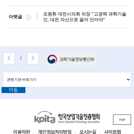
g
i
조원휘 대전시의회 의장 "고경력 과학기술
아랫글
n
인, 대전 자산으로 끌어 안아야"
e
e
r
배
이
다
배
s
너
전
음
너
배
배
정
f
존
너
너
지
관
관
보
보
련
o
련
기
기
기
이동
r
기
관
바
관
a
로
L
가
d
기
K
i
v
TOP
o
n
i
a
k
이용약관
개인정보처리방침
오시는길
사이트맵