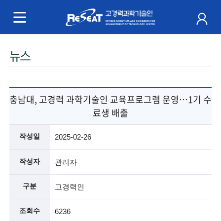
R
e
S
주
뉴스
e
메
a
뉴
t
충남대, 고경력 과학기술인 교육프로그램 운영…1기 수
료생 배출
고
경
작성일
2025-02-26
력
작성자
관리자
과
구분
고경력인
학
조회수
6236
기