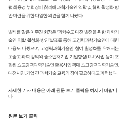
i
럽 최용경 부회장이 참석해 과학기술인 역할 및 협력 활성화 방
e
안 마련을 위한 다양한 의견을 함께 나눴다.
n
t
발제를 맡은 이주진 회장은 ‘과학수도 대전 발전을 위한 과학기
i
술인 역할 활성화 방안’발표를 통해 고경력과학기술인에 대한
내용도 다뤘으며, 고경력과학기술인 참여 활성화를 위해서는
s
초중고 과학 강의와 중소벤처기업 기업향상(T-UP)사업 등이 포
t
함된 △고경력과학기술인 활용사업 확대 △고경력과학기술인,
s
대전시민, 기업 간 과학기술 교육의 장이 필요하다고 피력했다.
a
n
자세한 기사 내용은 아래 원문 보기 클릭을 하시기 바랍니
다
.
d
e
n
원문 보기 클릭