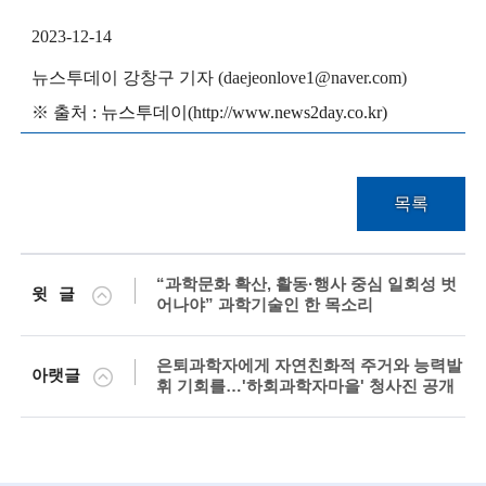
g
i
2023-12-14
n
뉴스투데이 강창구 기
자 (daejeonlove1@naver.com
)
e
※
출처 : 뉴스투데이(http://www.news2day.co.kr)
e
r
목록
s
f
“과학문화 확산, 활동·행사 중심 일회성 벗
o
윗글
어나야” 과학기술인 한 목소리
r
a
은퇴과학자에게 자연친화적 주거와 능력발
아랫글
휘 기회를…'하회과학자마을' 청사진 공개
d
v
a