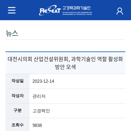
R
e
S
주
뉴스
e
메
a
뉴
t
대전시의회 산업건설위원회, 과학기술인 역할 활성화
방안 모색
고
경
작성일
2023-12-14
력
작성자
관리자
과
구분
고경력인
학
조회수
9838
기