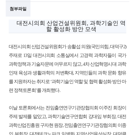
첨부파일
술
인
대전시의회 산업건설위원회, 과학기술인 역
할 활성화 방안 모색
(
R
대전시의회 산업건설위원회가 송활섭 의원(국민의힘, 대덕구2)
e
주재로 13일 대전시의회 소통실에서 고경력 과학자들이 국가
t
과학정책과 기
술자문에 머무르지 않고, 4차 산업혁명시대 과학
인재 육성과 생활과학의 저변확대, 지역민들의 과학 문화 향유
i
를 지원하자는 취지로 ‘과학기술인 역할 및 협력 활성화 방안 마
r
련 정책토론회’를 개최했다.
e
d
이날 토론회에서는 전임출연연구기관장협의회 이주진 회장이
s
주제 발제를 맡았고, 과학기술연구연합회 강대임 부회장, 대전
c
과학산업진흥원 구자현 원장, 전임출연연구기관장협의회 이종
인 부회장, 대전테크노파크 임병화 지역산업육성실장, 대덕클