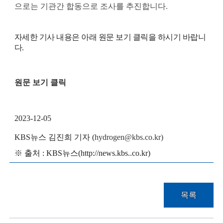
i
으로는 기관간 합동으로 조사를 추진합니다.
e
n
자세한 기사 내용은 아래 원문 보기 클릭을 하시기 바랍니
다.
t
i
원문 보기 클릭
s
t
2023-12-05
s
a
KBS뉴스 김진희 기
자 (
hydrogen@kbs.co.kr)
n
※
출처 : KBS뉴스(http://news.kbs..co.kr)
d
e
목록
n