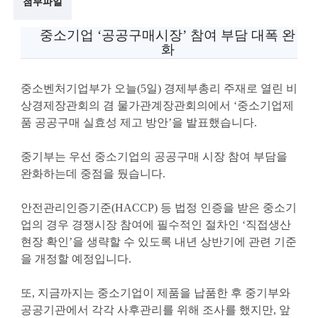
첨부파일
술
중소기업 ‘공공구매시장’ 참여 부담 대폭 완
화
인
(
중소벤처기업부가 오늘(5일) 경제부총리 주재로 열린 비
R
상경제장관회의 겸 물가관계장관회의에서 ‘중소기업제
품 공공구매 실효성 제고 방안’을 발표했습니다.
e
t
중기부는 우선 중소기업의 공공구매 시장 참여 부담을
완화하는데 중점을 뒀습니다.
i
r
안전관리인증기준(HACCP) 등 법정 인증을 받은 중소기
e
업의 경우 경쟁시장 참여에 필수적인 절차인 ‘직접생산
현장 확인’을 생략할 수 있도록 내년 상반기에 관련 기준
d
을 개정할 예정입니다.
s
또, 지금까지는 중소기업이 제품을 납품한 후 중기부와
c
공공기관에서 각각 사후관리를 위해 조사를 했지만, 앞