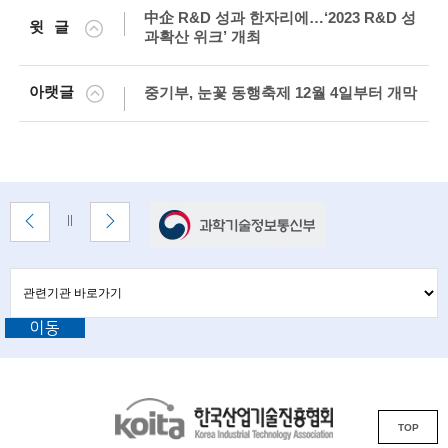
g
中企 R&D 성과 한자리에…‘2023 R&D 성
윗글
i
과확산 위크’ 개최
n
아랫글
중기부, 눈꽃 동행축제 12월 4일부터 개막
e
e
r
s
배
이
다
배
f
너
전
음
너
배
배
정
존
o
너
너
지
관
관
보
보
련
r
련
기
기
기
이동
기
관
a
바
관
로
d
L
가
기
v
K
i
TOP
o
a
n