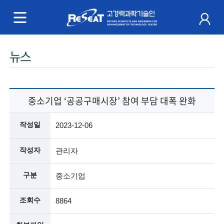
R
e
S
주
뉴스
e
메
a
뉴
t
중소기업 ‘공공구매시장’ 참여 부담 대폭 완화
고
작성일
2023-12-06
경
작성자
관리자
력
구분
중소기업
과
학
조회수
8864
기