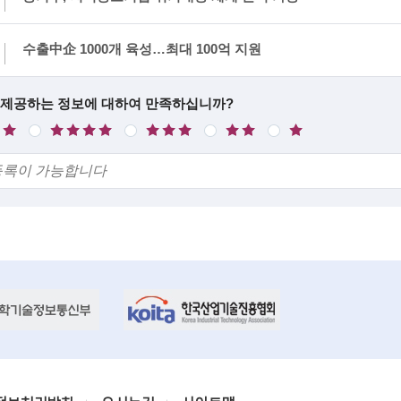
수출中企 1000개 육성…최대 100억 지원
 제공하는 정보에 대하여 만족하십니까?
만
보
불
매
족
통
만
우
불
만