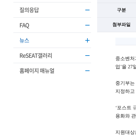
학
질의응답
구분
기
FAQ
술
첨부파일
인
뉴스
(
ReSEAT갤러리
중소벤처기
R
업’을 2
e
홈페이지 매뉴얼
t
중기부는 
i
지정하고 
r
‘포스트 
e
용화와 관
d
s
지원대상은