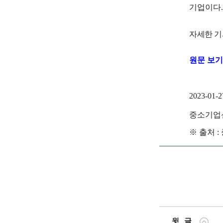
기업이다.
c
i
자세한 기
e
n
원문 보기
t
i
2023-01-2
s
중소기업
t
※
출처 : 
s
a
n
d
e
윗글