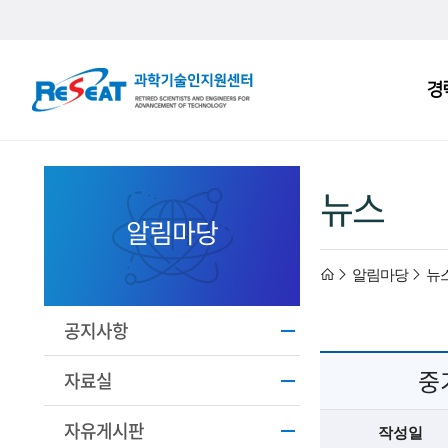
R
경
주
e
메
S
뉴
e
뉴스
a
알림마당
t
h
알림마당
뉴
고
경
o
공지사항
력
중
m
자료실
과
e
자유게시판
작성일