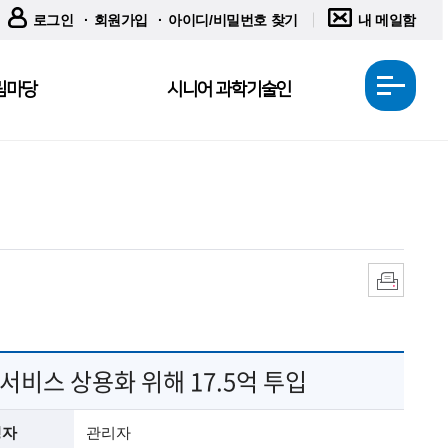
로그인
회원가입
아이디/비밀번호 찾기
내 메일함
림마당
시니어 과학기술인
전
체
메
뉴
열
기
인
쇄
서비스 상용화 위해 17.5억 투입
성자
관리자