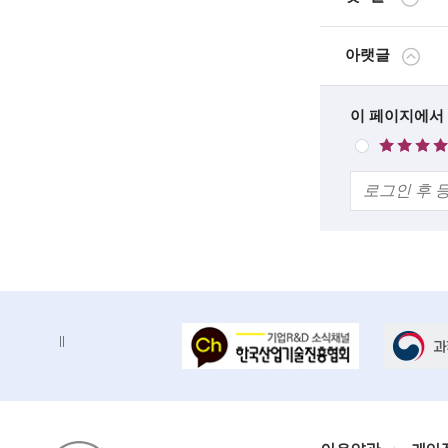
n
g
아랫글
i
n
한
이 페이지에서
매
줄
e
우
의
만
e
견
족
r
s
f
o
배
배
r
너
너
정
존
a
지
d