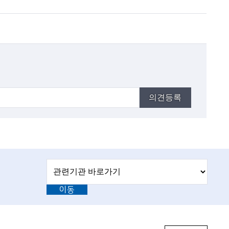
의견등록
관
관
련
련
기
이동
기
관
바
관
로
L
가
기