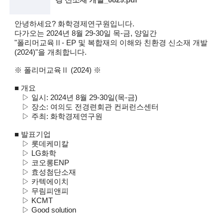
술
안녕하세요? 화학경제연구원입니다.
다가오는 2024년 8월 29-30일 목-금, 양일간
인
"폴리머교육Ⅱ- EP 및 복합재의 이해와 친환경 신소재 개발
(2024)"을 개최합니다.
(
※ 폴리머교육Ⅱ (2024) ※
R
■ 개요
e
▷ 일시: 2024년 8월 29-30일(목-금)
t
▷ 장소: 여의도 전경련회관 컨퍼런스센터
▷ 주최: 화학경제연구원
i
■ 발표기업
r
▷ 롯데케미칼
▷ LG화학
e
▷ 코오롱ENP
▷ 효성첨단소재
d
▷ 카텍에이치
s
▷ 무림피앤피
▷ KCMT
c
▷ Good solution