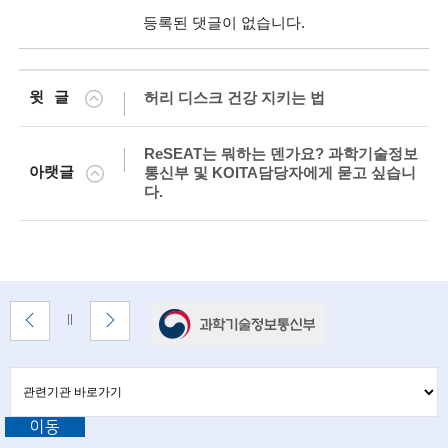
등록된 댓글이 없습니다.
n
c
e
윗글
허리 디스크 건강 지키는 법
m
ReSEAT는 뭐하는 덴가요? 과학기술정보
e
아랫글
통신부 및 KOITA담당자에게 묻고 싶습니
다.
n
t
o
f
배
이
다
배
t
너
전
음
너
배
배
정
존
e
너
너
지
관
관
보
보
련
c
련
기
기
기
이동
기
관
h
바