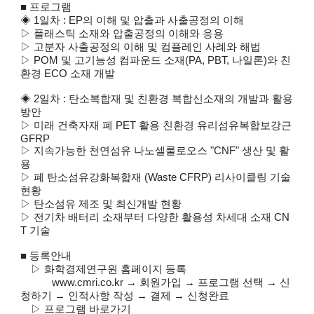
i
■ 프로그램
◈ 1일차 : EP의 이해 및 압출과 사출공정의 이해
e
▷ 플래스틱 소재와 압출공정의 이해와 응용
▷ 고분자 사출공정의 이해 및 컴플레인 사례와 해법
n
▷ POM 및 고기능성 컴파운드 소재(PA, PBT, 나일론)와 친
t
환경 ECO 소재 개발
i
◈ 2일차 : 탄소복합재 및 친환경 복합신소재의 개발과 활용
방안
s
▷ 미래 건축자재 폐 PET 활용 친환경 유리섬유복합보강근
GFRP
t
▷ 지속가능한 천연섬유 나노셀룰로오스 "CNF" 생산 및 활
용
s
▷ 폐 탄소섬유강화복합재 (Waste CFRP) 리사이클링 기술
현황
a
▷ 탄소섬유 제조 및 최신개발 현황
n
▷ 전기차 배터리 소재부터 다양한 활용성 차세대 소재 CN
T 기술
d
■ 등록안내
e
▷ 화학경제연구원 홈페이지 등록
www.cmri.co.kr → 회원가입 → 프로그램 선택 → 신
n
청하기 → 인적사항 작성 → 결제 → 신청완료
▷ 프로그램 바로가기