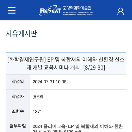
R
e
S
주
자유게시판
e
메
a
뉴
t
[화학경제연구원] EP 및 복합재의 이해와 친환경 신소
재 개발 교육세미나 개최! [8/29-30]
고
경
작성일
2024-07-31 10:38
력
작성자
윤*원
과
조회수
1871
학
첨부파일
2024 폴리머교육- EP 및 복합재의 이해와 친환
기
경 신소재 개발_0829.pdf