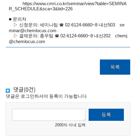
g
https://www.cmri.co.kr/seminar/view?table=SEMINA
R_SCHEDULE&sca=3&tid=226
i
■ 문의처
n
▷ 신청문의: 세미나팀 ☎ 02-6124-6660~8 내선503 se
e
minar@chemlocus.com
▷ 결제문의: 총무팀 ☎ 02-6124-6660~8 내선202 chemj
e
@chemlocus.com
r
s
목록
f
o
댓글(0건)
r
댓글은 로그인하셔야 등록이 가능합니다
a
댓
d
등록
글
v
작
2000자 이내 입력
성
a