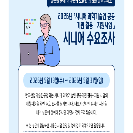
술
인
(
R
e
t
i
r
e
d
s
c