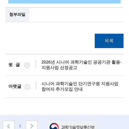
g
i
첨부파일
n
e
e
목록
r
s
2026년 시니어 과학기술인 공공기관 활용·
윗글
f
지원사업 선정공고
o
시니어 과학기술인 단기연구원 지원사업
아랫글
r
참여자 추가모집 안내
a
d
v
배
이
다
a
배