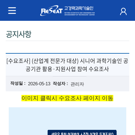
R
e
S
주
공지사항
e
메
a
뉴
t
[수요조사] (산업계 전문가 대상) 시니어 과학기술인 공
공기관 활용·지원사업 참여 수요조사
고
경
작성일
2026-05-13
작성자
관리자
력
이미지 클릭시 수요조사 페이지 이동
과
학
기