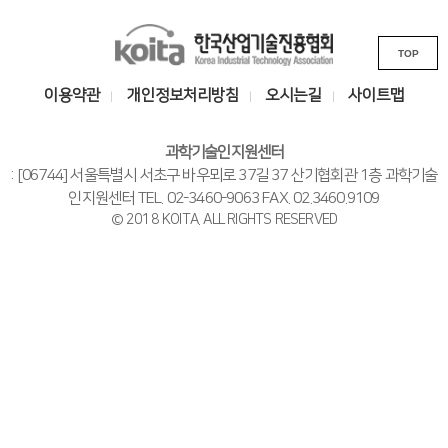
L
가
기
K
i
TOP
o
n
i
k
이용약관
개인정보처리방침
오시는길
사이트맵
t
s
a
i
과학기술인지원센터
한
t
: [06744] 서울특별시 서초구 바우뫼로 37길 37 산기협회관 1층 과학기술
국
e
인지원센터 TEL. 02-3460-9063 FAX. 02.3460.9109
© 2018 KOITA. ALL RIGHTS RESERVED
산
업
기
술
진
흥
협
회