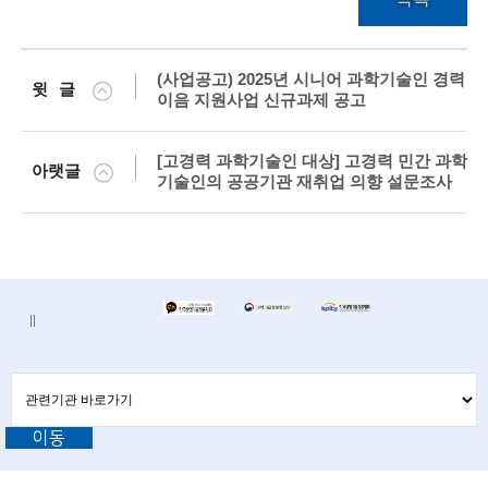
(사업공고) 2025년 시니어 과학기술인 경력
윗글
이음 지원사업 신규과제 공고
[고경력 과학기술인 대상] 고경력 민간 과학
아랫글
기술인의 공공기관 재취업 의향 설문조사
배
배
너
너
정
존
지
관
관
련
련
기
이동
기
관
바
관
로