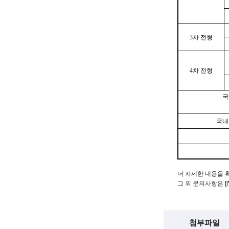
c
h
n
3
차 전형
o
l
4
차 전형
o
국
g
y
국내
)
더 자세한 내용을 
그 외 문의사항은
첨부파일