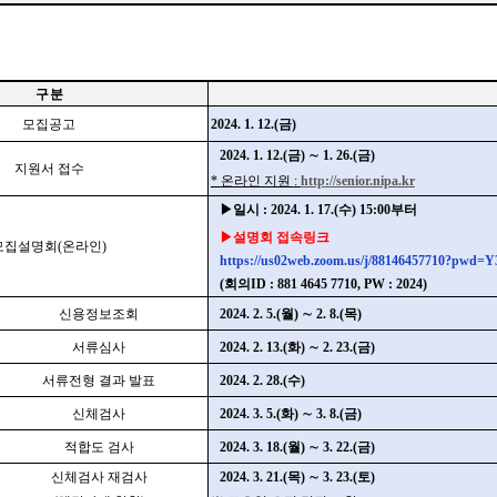
구
분
모집공고
2024. 1. 12.(
금
)
2024. 1. 12.(
금
)
∼
1. 26.(
금
)
지원서 접수
*
온라인 지원
:
http://senior.nipa.kr
▶
일시
: 2024. 1. 17.(
수
) 15:00
부터
▶
설명회 접속링크
모집설명회
(
온라인
)
https://us02web.zoom.us/j/88146457710?
(
회의
ID : 881 4645 7710, PW : 2024)
신용정보조회
2024. 2. 5.(
월
)
∼
2. 8.(
목
)
서류심사
2024. 2. 13.(
화
)
∼
2. 23.(
금
)
서류전형 결과 발표
2024. 2. 28.(
수
)
신체검사
2024. 3. 5.(
화
)
∼
3. 8.(
금
)
적합도 검사
2024. 3. 18.(
월
)
∼
3. 22.(
금
)
신체검사 재검사
2024. 3. 21.(
목
)
∼
3. 23.(
토
)