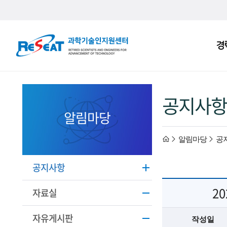
R
경
주
e
메
S
뉴
e
공지사항
a
알림마당
t
h
알림마당
공
고
경
o
공지사항
력
2
m
자료실
과
e
자유게시판
작성일