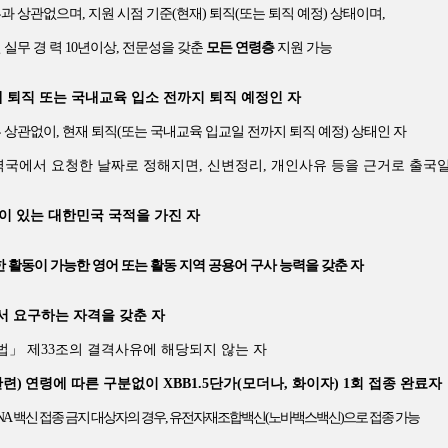
부과 상관없으며
,
지원 시점 기준
(
현재
)
퇴직
(
또는 퇴직 예정
)
상태이며
,
 실무 경
력
10
년이상
,
전문성을 갖춘
모든 연령층
지원 가능
 퇴직 또는 국내교육 입소 전까지 퇴직 예정인 자
부 상관없이
,
현재 퇴직
(
또는 국내교육 입교일 전까지 퇴직 예정
)
상태인 자
력국에서 요청한 날짜로 정해지면
,
신변정리
,
개인사유 등을 근거로 출국일
이 있는 대한민국 국적을 가진 자
활한 활동이 가능한 영어 또는 활동 지역 공용어 구사 능력을 갖춘 자
서 요구하는 자격을 갖춘 자
법
」
제
33
조의 결격사유에 해당되지 않는 자
관련
)
연령에 따른 구분없이
XBB1.5
단가
(
모더나
,
화이자
) 1
회 접종 완료자
NA
백신 접종 금지 대상자의 경우
,
유전자재조합백신
(
노바백스백신
)
으로 접종 가능