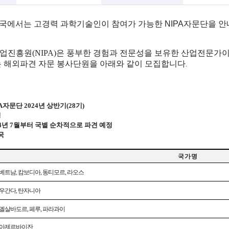
사무국에서는 고경력 과학기술인이 참여가 가능한
NIPA자문단을 
진흥원(NIPA)은 풍부한 경험과 전문성을 보유한 산업전문가
는 해외파견 자문 봉사단원을 아래와 같이 모집합니다
.
PA자문단
2024년
상반기(28기)
명
4년
7월부터
국별
순차적으로
파견
예정
국
국 가 명
베트남
,
캄보디아
,
동티모르
,
라오스
우간다
,
탄자니아
엘살바도르
,
페루
,
파라과이
아제르바이잔