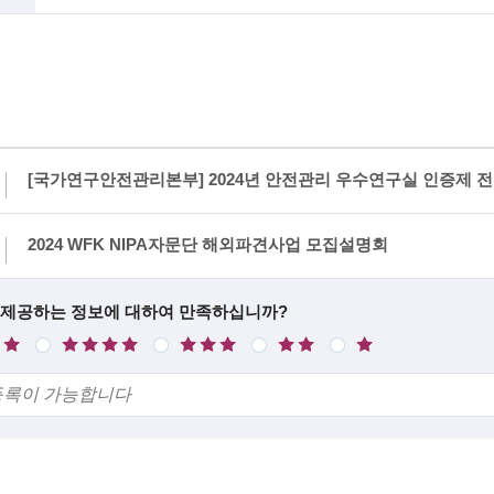
[국가연구안전관리본부] 2024년 안전관리 우수연구실 인증제 
2024 WFK NIPA자문단 해외파견사업 모집설명회
 제공하는 정보에 대하여 만족하십니까?
만
보
불
매
족
통
만
우
불
만