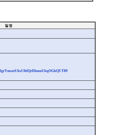
일 정
pwd=Y3grYmszeUhsU0dQeDhmaUhqOGhQUT09