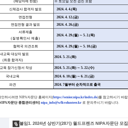
(
해당자에 한함
)
※
토요일 오전 검진 포함
신체검사 합격자 발표
2024. 4. 4.(
목
)
면접전형
2024. 4. 12.(
금
)
면접전형 결과 발표
2024. 4. 26.(
금
)
서류제출
2024. 4. 29.(
월
)
∼
5. 2.(
목
)
(
질병
확인서
제출
)
협력국 의견조회
2024. 4. 29.(
월
)
∼
5. 10.(
금
)
내교육 대상자 발표
2024. 5. 21.(
화
)
(
최종 합격자
)
교육 참가신청서 작성
2024. 5. 21.(
화
)
∼
5. 22.(
수
)
국내교육
2024. 6. 10.(
월
)
∼
6. 21.(
금
)
파견
2024. 7
월부터
순차적으로 출국
확인하시려면 NIPA자문단 홈페이지(
https://senior.nipa.kr/index.do
)를 참고하시기 바랍
[NIPA자문단 종합관리센터]
nipa_info@wfkvolunteer.kr
로 문의주시기 바랍니다.
붙임1. 2024년 상반기(28기) 월드프렌즈 NIPA자문단 모집공