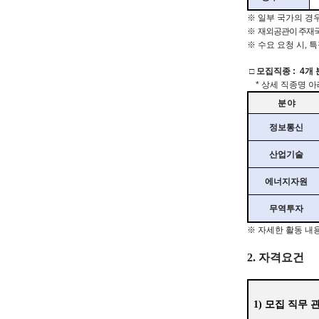
c
※
일부 국가의 경
※
재외공관이 주재국
i
※
수요 요청 시
,
특
e
□
모집직종
:
4개
n
*
상세
직종명
아
분
야
t
정보통신
i
산업기술
s
t
에너지자원
s
무역투자
a
※
자세한
활동
내
n
2. 자격요건
d
e
1) 모집 직무