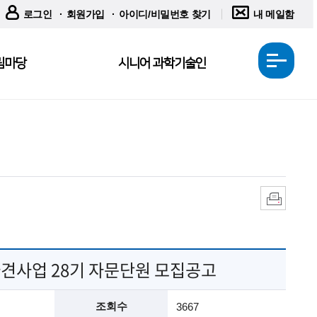
로그인
회원가입
아이디/비밀번호 찾기
내 메일함
림마당
시니어 과학기술인
전
체
메
뉴
열
기
인
쇄
파견사업 28기 자문단원 모집공고
조회수
3667