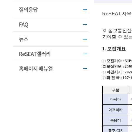
학
질의응답
기
ReSEAT 
FAQ
술
ㅇ
정보통신산업
인
기여할 수 있
뉴스
(
1. 모집개요
ReSEAT갤러리
R
□
모집기수
:
NI
□
모집인원
:
25
e
홈페이지 매뉴얼
□
파견시기
:
202
t
□
파
견
국
:
10개
i
구 분
r
아시아
e
아프리카
d
중남미
s
동구-
CIS