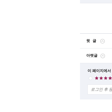
윗글
아랫글
한
이 페이지에서
매
줄
우
의
만
견
족