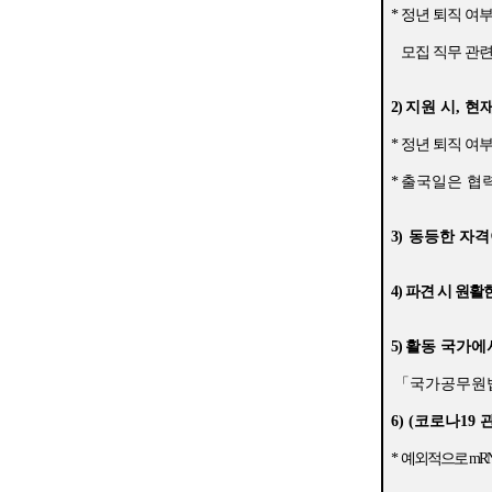
n
*
정년 퇴직 여
g
모집 직무 관련
i
2)
지원 시
,
현재
n
*
정년 퇴직 여
e
*
출국일은 협
e
r
3)
동등한 자격
s
4) 파견 시 원
f
5)
활동 국가에
o
「
국가공무원
r
6) (
코로나
19
a
*
예외적으로
mR
d