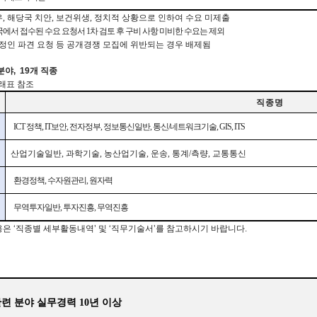
우
,
해당국 치안
,
보건위생
,
정치적 상황으로 인하여 수요 미제출
에서 접수된 수요 요청서
1
차 검토 후 구비 사항 미비한 수요는 제외
정인 파견 요청 등 공개경쟁 모집에 위반되는 경우 배제됨
분야,
19개
직종
래표
참조
직 종 명
ICT
정책
, IT
보안
,
전자정부
,
정보통신일반
,
통신
/
네트워크기술
, GIS, ITS
산업기술일반
,
과학기술
,
농산업기술
,
운송
,
통계
/
측량
,
교통통신
환경정책
,
수자원관리
,
원자력
무역투자일반
,
투자
진흥
,
무역진흥
용은
‘직종별
세부활동내역’
및
‘직무기술서’를
참고하시기
바랍니다.
 관련 분야 실무경력
10
년 이상