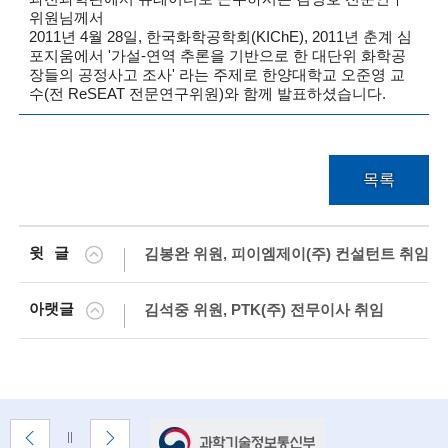
위원님께서
술
2011년 4월 28일, 한국화학공학회(KIChE), 2011년 춘계 심
포지움에서 '가설-연역 추론을 기반으로 한 대단위 화학공
인
장들의 공정사고 조사' 라는 주제로 한양대학교 오준영 교
수(전 ReSEAT 전문연구위원)와 함께 발표하셨습니다.
(
R
e
목록
t
i
윗글
김봉완 위원, 피이엠제이(주) 컨설턴트 취임
r
아랫글
김석중 위원, PTK(주) 전무이사 취임
e
d
s
c
배
이
다
배