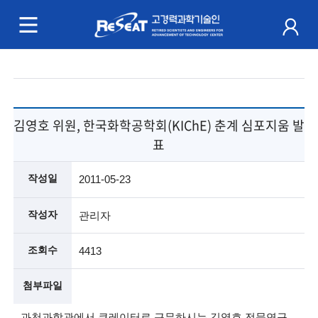
R
e
S
주
e
메
a
뉴
김영호 위원, 한국화학공학회(KIChE) 춘계 심포지움 발
t
표
고
작성일
2011-05-23
경
작성자
관리자
력
조회수
4413
과
학
첨부파일
기
과천과학관에서 큐레이터로 근무하시는 김영호 전문연구