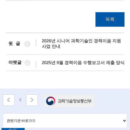
술
목록
인
(
2026년 시니어 과학기술인 경력이음 지원
R
윗글
사업 안내
e
t
아랫글
2025년 9월 경력이음 수행보고서 제출 양식
i
r
e
배
이
다
배
d
너
전
음
너
배
배
정
s
존
너
너
지
관
관
보
보
c
련
련
기
기
기