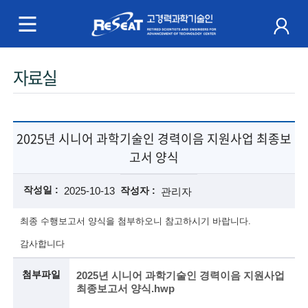
R
e
S
주
자료실
e
메
a
뉴
t
2025년 시니어 과학기술인 경력이음 지원사업 최종보
고서 양식
고
경
작성일
2025-10-13
작성자
관리자
력
최종 수행보고서 양식을 첨부하오니 참고하시기 바랍니다.
과
감사합니다
학
첨부파일
2025년 시니어 과학기술인 경력이음 지원사업
최종보고서 양식.hwp
기