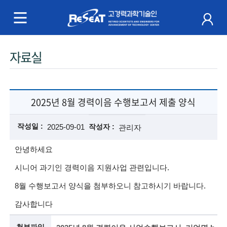
R
e
S
주
자료실
e
메
a
뉴
t
2025년 8월 경력이음 수행보고서 제출 양식
고
작성일
2025-09-01
작성자
관리자
경
안녕하세요
력
시니어 과기인 경력이음 지원사업 관련입니다.
과
8월 수행보고서 양식을 첨부하오니 참고하시기 바랍니다.
학
감사합니다
기