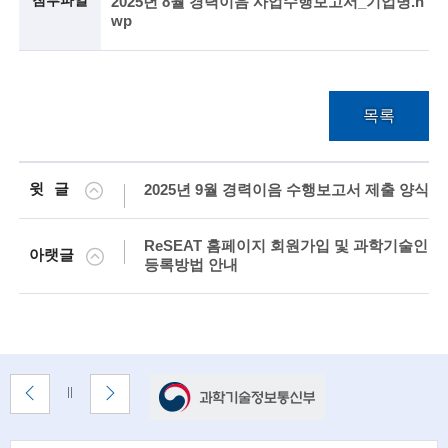
첨부파일
2025년 8월 경력이음 사업수행보고서_기업명.h
wp
술
인
(
목록
R
e
윗글
2025년 9월 경력이음 수행보고서 제출 양식
t
i
ReSEAT 홈페이지 회원가입 및 과학기술인
아랫글
등록방법 안내
r
e
d
s
배
이
다
배
너
전
음
너
c
배
배
정
존
너
너
지