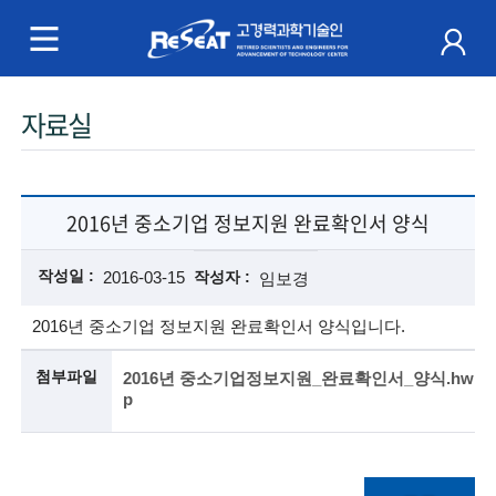
R
e
S
주
자료실
e
메
a
뉴
t
2016년 중소기업 정보지원 완료확인서 양식
고
작성일
2016-03-15
작성자
임보경
경
2016년 중소기업 정보지원 완료확인서 양식입니다.
력
첨부파일
2016년 중소기업정보지원_완료확인서_양식.hw
과
p
학
기