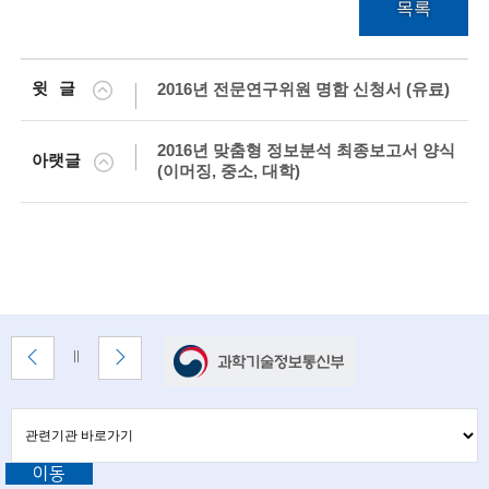
목록
술
인
윗글
2016년 전문연구위원 명함 신청서 (유료)
(
2016년 맞춤형 정보분석 최종보고서 양식
R
아랫글
(이머징, 중소, 대학)
e
t
i
r
e
배
이
다
배
너
전
음
너
d
배
배
정
존
너
너
지
s
관
관
보
보
련
련
c
기
기
기
이동
기
관