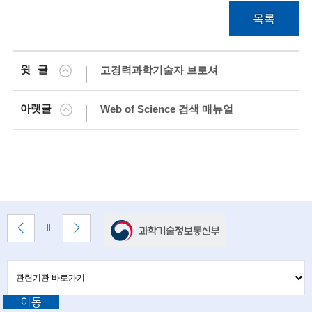
목록
술
인
윗글
고경력과학기술자 브로셔
(
R
아랫글
Web of Science 검색 매뉴얼
e
t
i
r
e
배
이
다
배
너
전
음
너
d
배
배
정
존
너
너
지
s
관
관
보
보
련
련
c
기
기
기
이동
기
관