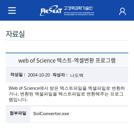
R
e
S
주
자료실
e
메
a
뉴
t
web of Science 텍스트-엑셀변환 프로그램
고
작성일
2004-10-20
작성자
나도백
경
Web of Science에서 받은 텍스트파일을 엑셀파일로 변환하
거나, 변환된 엑셀파일을 텍스트파일로 변환해주는 프로그
력
램입니다.
과
첨부파일
SciConvertor.exe
학
기