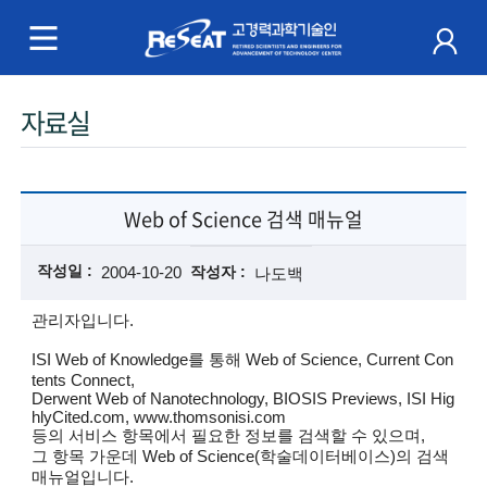
R
e
S
주
자료실
e
메
a
뉴
t
Web of Science 검색 매뉴얼
고
작성일
2004-10-20
작성자
나도백
경
관리자입니다.
력
ISI Web of Knowledge를 통해 Web of Science, Current Con
tents Connect,
과
Derwent Web of Nanotechnology, BIOSIS Previews, ISI Hig
hlyCited.com, www.thomsonisi.com
학
등의 서비스 항목에서 필요한 정보를 검색할 수 있으며,
그 항목 가운데 Web of Science(학술데이터베이스)의 검색
기
매뉴얼입니다.