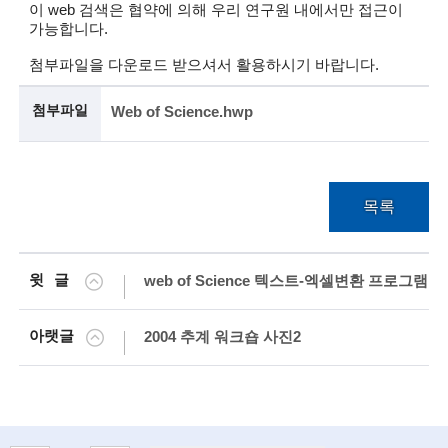
이 web 검색은 협약에 의해 우리 연구원 내에서만 접근이
가능합니다.
술
첨부파일을 다운로드 받으셔서 활용하시기 바랍니다.
인
(
첨부파일
Web of Science.hwp
R
e
목록
t
i
r
윗글
web of Science 텍스트-엑셀변환 프로그램
e
아랫글
2004 추계 워크숍 사진2
d
s
c